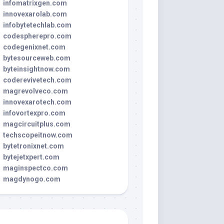
infomatrixgen.com
innovexarolab.com
infobytetechlab.com
codespherepro.com
codegenixnet.com
bytesourceweb.com
byteinsightnow.com
coderevivetech.com
magrevolveco.com
innovexarotech.com
infovortexpro.com
magcircuitplus.com
techscopeitnow.com
bytetronixnet.com
bytejetxpert.com
maginspectco.com
magdynogo.com