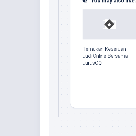
You may also like.
Temukan Keseruan
Judi Online Bersama
JurusQQ