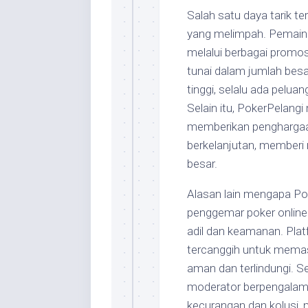
Salah satu daya tarik t
yang melimpah. Pemain
melalui berbagai promo
tunai dalam jumlah besar
tinggi, selalu ada pelu
Selain itu, PokerPelang
memberikan penghargaa
berkelanjutan, memberi
besar.
Alasan lain mengapa Pok
penggemar poker onlin
adil dan keamanan. Plat
tercanggih untuk mema
aman dan terlindungi. S
moderator berpengala
kecurangan dan kolusi,