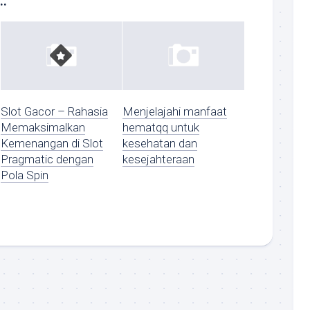
..
Slot Gacor – Rahasia
Menjelajahi manfaat
Memaksimalkan
hematqq untuk
Kemenangan di Slot
kesehatan dan
Pragmatic dengan
kesejahteraan
Pola Spin