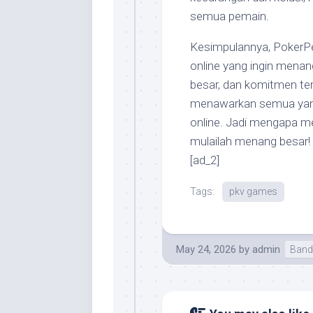
semua pemain.
Kesimpulannya, PokerPel
online yang ingin mena
besar, dan komitmen ter
menawarkan semua yang
online. Jadi mengapa me
mulailah menang besar!
[ad_2]
Tags:
pkv games
May 24, 2026
by
admin
Band