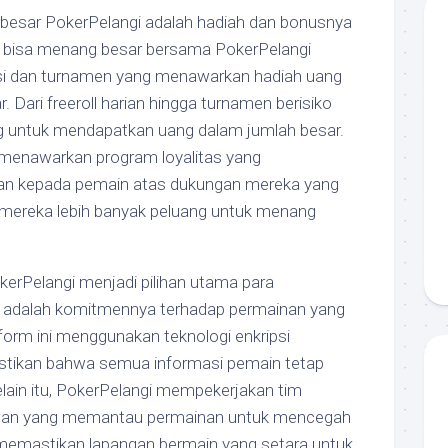
erbesar PokerPelangi adalah hadiah dan bonusnya
 bisa menang besar bersama PokerPelangi
si dan turnamen yang menawarkan hadiah uang
. Dari freeroll harian hingga turnamen berisiko
ang untuk mendapatkan uang dalam jumlah besar.
i menawarkan program loyalitas yang
n kepada pemain atas dukungan mereka yang
 mereka lebih banyak peluang untuk menang
erPelangi menjadi pilihan utama para
e adalah komitmennya terhadap permainan yang
form ini menggunakan teknologi enkripsi
stikan bahwa semua informasi pemain tetap
elain itu, PokerPelangi mempekerjakan tim
man yang memantau permainan untuk mencegah
 memastikan lapangan bermain yang setara untuk