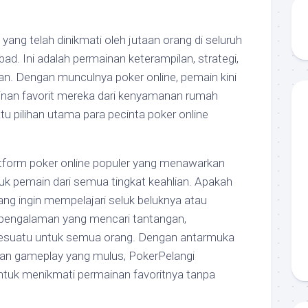
ang telah dinikmati oleh jutaan orang di seluruh
ad. Ini adalah permainan keterampilan, strategi,
an. Dengan munculnya poker online, pemain kini
nan favorit mereka dari kenyamanan rumah
tu pilihan utama para pecinta poker online
atform poker online populer yang menawarkan
k pemain dari semua tingkat keahlian. Apakah
ng ingin mempelajari seluk beluknya atau
rpengalaman yang mencari tantangan,
sesuatu untuk semua orang. Dengan antarmuka
an gameplay yang mulus, PokerPelangi
uk menikmati permainan favoritnya tanpa