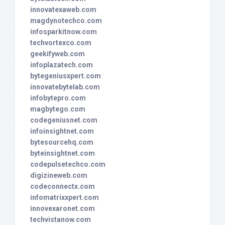
innovatexaweb.com
magdynotechco.com
infosparkitnow.com
techvortexco.com
geekifyweb.com
infoplazatech.com
bytegeniusxpert.com
innovatebytelab.com
infobytepro.com
magbytego.com
codegeniusnet.com
infoinsightnet.com
bytesourcehq.com
byteinsightnet.com
codepulsetechco.com
digizineweb.com
codeconnectx.com
infomatrixxpert.com
innovexaronet.com
techvistanow.com