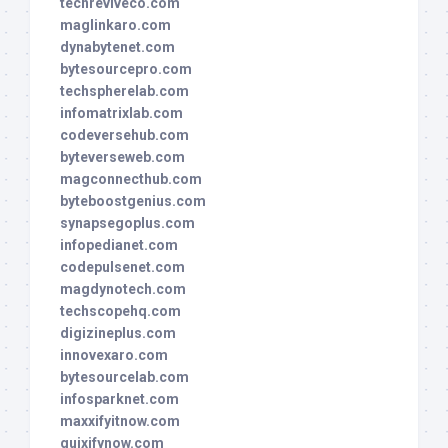
techreviveco.com
maglinkaro.com
dynabytenet.com
bytesourcepro.com
techspherelab.com
infomatrixlab.com
codeversehub.com
byteverseweb.com
magconnecthub.com
byteboostgenius.com
synapsegoplus.com
infopedianet.com
codepulsenet.com
magdynotech.com
techscopehq.com
digizineplus.com
innovexaro.com
bytesourcelab.com
infosparknet.com
maxxifyitnow.com
quixifynow.com