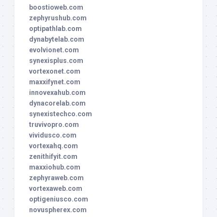
boostioweb.com
zephyrushub.com
optipathlab.com
dynabytelab.com
evolvionet.com
synexisplus.com
vortexonet.com
maxxifynet.com
innovexahub.com
dynacorelab.com
synexistechco.com
truvivopro.com
vividusco.com
vortexahq.com
zenithifyit.com
maxxiohub.com
zephyraweb.com
vortexaweb.com
optigeniusco.com
novuspherex.com