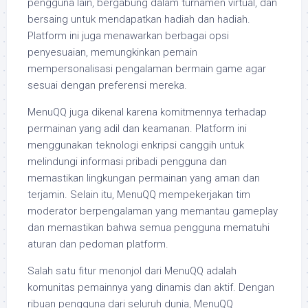
pengguna lain, bergabung dalam turnamen virtual, dan
bersaing untuk mendapatkan hadiah dan hadiah.
Platform ini juga menawarkan berbagai opsi
penyesuaian, memungkinkan pemain
mempersonalisasi pengalaman bermain game agar
sesuai dengan preferensi mereka.
MenuQQ juga dikenal karena komitmennya terhadap
permainan yang adil dan keamanan. Platform ini
menggunakan teknologi enkripsi canggih untuk
melindungi informasi pribadi pengguna dan
memastikan lingkungan permainan yang aman dan
terjamin. Selain itu, MenuQQ mempekerjakan tim
moderator berpengalaman yang memantau gameplay
dan memastikan bahwa semua pengguna mematuhi
aturan dan pedoman platform.
Salah satu fitur menonjol dari MenuQQ adalah
komunitas pemainnya yang dinamis dan aktif. Dengan
ribuan pengguna dari seluruh dunia, MenuQQ