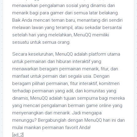
menawarkan pengalaman sosial yang dinamis dan
menarik bagi para gamer dari semua latar belakang.
Baik Anda mencari teman baru, menantang diri sendiri
melawan lawan yang terampil, atau sekadar bersantai
setelah hari yang melelahkan, MenuQQ memiliki
sesuatu untuk semua orang.
Secara keseluruhan, MenuQQ adalah platform utama
untuk permainan dan hiburan interaktif yang
menawarkan beragam permainan menarik, fitur, dan
manfaat untuk pemain dari segala usia. Dengan
beragam pilihan permainan, fitur interaktif, komitmen
terhadap permainan yang adil, dan komunitas yang
dinamis, MenuQQ adalah tujuan sempurna bagi mereka
yang mencari pengalaman bermain game online yang
menyenangkan dan menarik. Jadi mengapa
menunggu? Bergabunglah dengan MenuQQ hari ini dan
mulai mainkan permainan favorit Anda!
[ad_2]