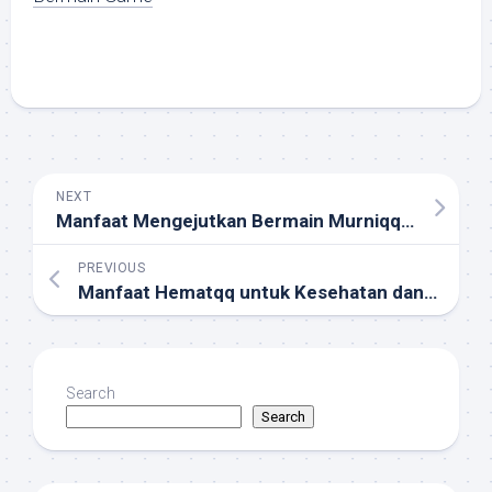
NEXT
Manfaat Mengejutkan Bermain Murniqq: Stimulasi Mental dan Lainnya
PREVIOUS
Manfaat Hematqq untuk Kesehatan dan Kesejahteraan Anda
Search
Search