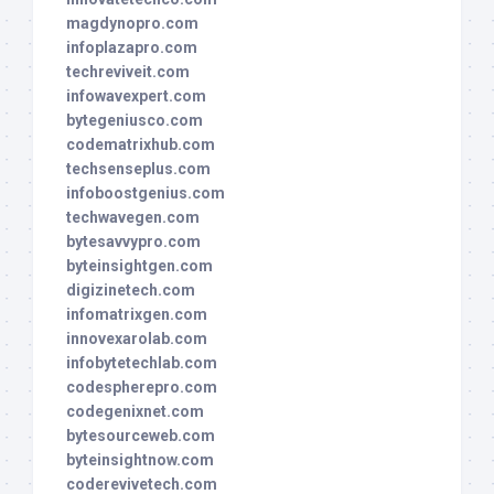
magdynopro.com
infoplazapro.com
techreviveit.com
infowavexpert.com
bytegeniusco.com
codematrixhub.com
techsenseplus.com
infoboostgenius.com
techwavegen.com
bytesavvypro.com
byteinsightgen.com
digizinetech.com
infomatrixgen.com
innovexarolab.com
infobytetechlab.com
codespherepro.com
codegenixnet.com
bytesourceweb.com
byteinsightnow.com
coderevivetech.com