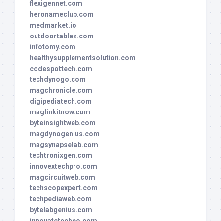
flexigennet.com
heronameclub.com
medmarket.io
outdoortablez.com
infotomy.com
healthysupplementsolution.com
codespottech.com
techdynogo.com
magchronicle.com
digipediatech.com
maglinkitnow.com
byteinsightweb.com
magdynogenius.com
magsynapselab.com
techtronixgen.com
innovextechpro.com
magcircuitweb.com
techscopexpert.com
techpediaweb.com
bytelabgenius.com
innovatetechco.com