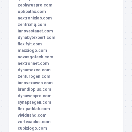
zephyruspro.com
optipathx.com
nextronixlab.com
zentrixhq.com
innovestanet.com
dynabytexpert.com
flexifyit.com
maxxiogo.com
novusgotech.com
nextronnet.com
dynamoxco.com
zenturogen.com
innovexaweb.com
brandioplus.com
dynawebpro.com
synapsegen.com
flexipathlab.com
vividushq.com
vortexaplus.com
cubixiogo.com