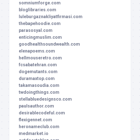
somniumforge.com
bloglibraries.com
luleburgaznakliyatfirmasi.com
thebapehoodie.com
parasosyal.com
enticingmuslim.com
goodhealthsoundwealth.com
elenapoems.com
hellmouseretro.com
fcsabatehran.com
dogemutants.com
duramaxtop.com
takamasoudia.com
twdoingthings.com
stellabluedesignsco.com
paulsauthor.com
desirablecodeful.com
flexigennet.com
heronameclub.com
medmarket.io