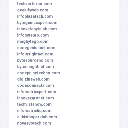
techvortexco.com
geekifyweb.com
infoplazatech.com
bytegeniusxpert.com
innovatebytelab.com
infobytepro.com
magbytego.com
codegeniusnet.com
infoinsightnet.com
bytesourcehq.com
byteinsightnet.com
codepulsetechco.com
digizineweb.com
codeconnectx.com
infomatrixxpert.com
innovexaronet.com
techvistanow.com
infomatrixhq.com
cubixiosparklab.com
novaevotech.com