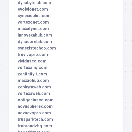
dynabytelab.com
evolvionet.com
synexisplus.com
vortexonet.com
maxxifynet.com
innovexahub.com
dynacorelab.com
synexistechco.com
truvivopro.com
vividusco.com
vortexahq.com
zenithifyit.com
maxxiohub.com
zephyraweb.com
vortexaweb.com
optigeniusco.com
novuspherex.com
novaevopro.com
trusparktech.com
trubrandzhq.com