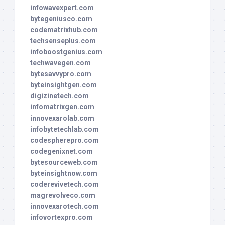
infowavexpert.com
bytegeniusco.com
codematrixhub.com
techsenseplus.com
infoboostgenius.com
techwavegen.com
bytesavvypro.com
byteinsightgen.com
digizinetech.com
infomatrixgen.com
innovexarolab.com
infobytetechlab.com
codespherepro.com
codegenixnet.com
bytesourceweb.com
byteinsightnow.com
coderevivetech.com
magrevolveco.com
innovexarotech.com
infovortexpro.com