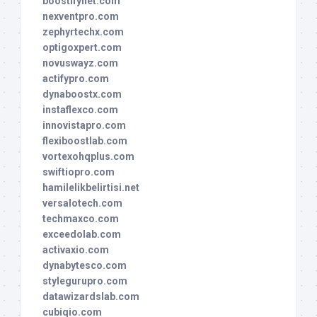
boostifynet.com
nexventpro.com
zephyrtechx.com
optigoxpert.com
novuswayz.com
actifypro.com
dynaboostx.com
instaflexco.com
innovistapro.com
flexiboostlab.com
vortexohqplus.com
swiftiopro.com
hamilelikbelirtisi.net
versalotech.com
techmaxco.com
exceedolab.com
activaxio.com
dynabytesco.com
stylegurupro.com
datawizardslab.com
cubiqio.com