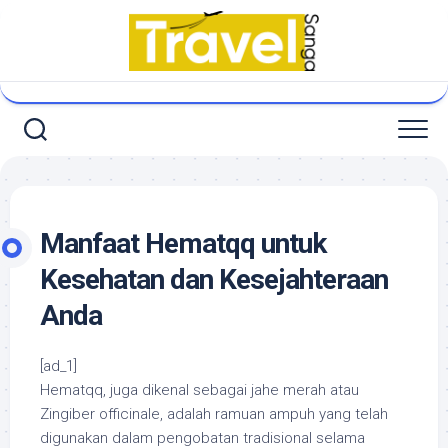
Skip
to
content
Manfaat Hematqq untuk
Kesehatan dan Kesejahteraan
Anda
[ad_1]
Hematqq, juga dikenal sebagai jahe merah atau
Zingiber officinale, adalah ramuan ampuh yang telah
digunakan dalam pengobatan tradisional selama