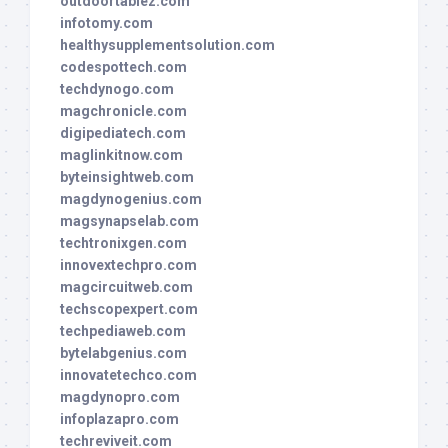
outdoortablez.com
infotomy.com
healthysupplementsolution.com
codespottech.com
techdynogo.com
magchronicle.com
digipediatech.com
maglinkitnow.com
byteinsightweb.com
magdynogenius.com
magsynapselab.com
techtronixgen.com
innovextechpro.com
magcircuitweb.com
techscopexpert.com
techpediaweb.com
bytelabgenius.com
innovatetechco.com
magdynopro.com
infoplazapro.com
techreviveit.com