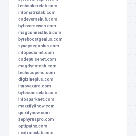
techspherelab.com
infomatrixlab.com
codeversehub.com
byteverseweb.com
magconnecthub.com
byteboostgenius.com
synapsegoplus.com
infopedianet.com
codepulsenet.com
magdynotech.com
techscopehq.com
digizineplus.com
innovexaro.com
bytesourcelab.com
infosparknet.com
maxxifyitnow.com
quixifynow.com
zephyruspro.com
optipathx.com
nextronixlab.com