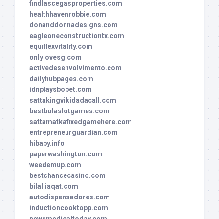
findlascegasproperties.com
healthhavenrobbie.com
donanddonnadesigns.com
eagleoneconstructiontx.com
equiflexvitality.com
onlylovesg.com
activedesenvolvimento.com
dailyhubpages.com
idnplaysbobet.com
sattakingvikidadacall.com
bestbolaslotgames.com
sattamatkafixedgamehere.com
entrepreneurguardian.com
hibaby.info
paperwashington.com
weedemup.com
bestchancecasino.com
bilalliaqat.com
autodispensadores.com
inductioncooktopp.com
newsmedicaltoday.com