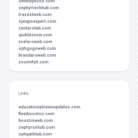
omnidynoco.com
zephyrtechhub.com
truzestweb.com
synapsexpert.com
zentarolab.com
quikbiznow.com
xceleroweb.com
optigogoweb.com
brandaroweb.com
zoomifyit.com
Links
educationalnewsupdates.com
flexiboostco.com
boostioweb.com
zephyrushub.com
optipathlab.com