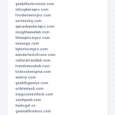
geeklifechronicle.com
infospherepro.com
foodiesavorpro.com
vortexohq.com
epicadventurepro.com
insightwavelab.com
lifeexplorerpro.com
novusgo.com
bytestormpro.com
wanderlustchrono.com
culturetrendlab.com
trendsensehub.com
ticktockenigma.com
eulerxr.com
geekifygenius.com
orbitextech.com
magconnecttech.com
zenifyweb.com
livetogel.co
genmatfiredoor.com