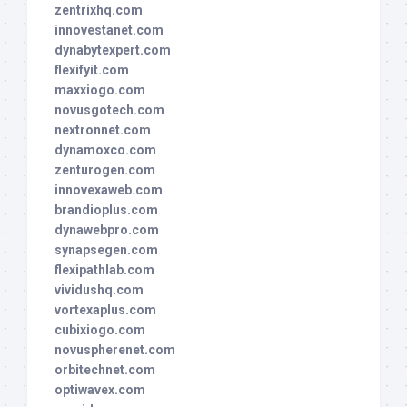
zentrixhq.com
innovestanet.com
dynabytexpert.com
flexifyit.com
maxxiogo.com
novusgotech.com
nextronnet.com
dynamoxco.com
zenturogen.com
innovexaweb.com
brandioplus.com
dynawebpro.com
synapsegen.com
flexipathlab.com
vividushq.com
vortexaplus.com
cubixiogo.com
novuspherenet.com
orbitechnet.com
optiwavex.com