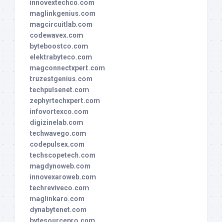
innovextechco.com
maglinkgenius.com
magcircuitlab.com
codewavex.com
byteboostco.com
elektrabyteco.com
magconnectxpert.com
truzestgenius.com
techpulsenet.com
zephyrtechxpert.com
infovortexco.com
digizinelab.com
techwavego.com
codepulsex.com
techscopetech.com
magdynoweb.com
innovexaroweb.com
techreviveco.com
maglinkaro.com
dynabytenet.com
bytesourcepro.com