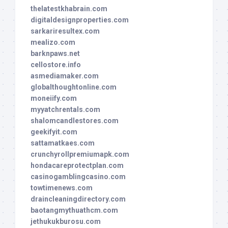
thelatestkhabrain.com
digitaldesignproperties.com
sarkariresultex.com
mealizo.com
barknpaws.net
cellostore.info
asmediamaker.com
globalthoughtonline.com
moneiify.com
myyatchrentals.com
shalomcandlestores.com
geekifyit.com
sattamatkaes.com
crunchyrollpremiumapk.com
hondacareprotectplan.com
casinogamblingcasino.com
towtimenews.com
draincleaningdirectory.com
baotangmythuathcm.com
jethukukburosu.com