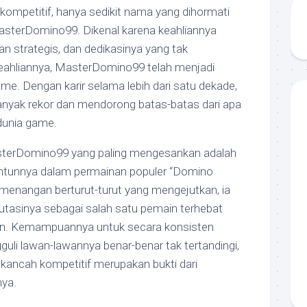
ompetitif, hanya sedikit nama yang dihormati
MasterDomino99. Dikenal karena keahliannya
an strategis, dan dedikasinya yang tak
eahliannya, MasterDomino99 telah menjadi
me. Dengan karir selama lebih dari satu dekade,
nyak rekor dan mendorong batas-batas dari apa
 dunia game.
asterDomino99 yang paling mengesankan adalah
ntunnya dalam permainan populer “Domino
menangan berturut-turut yang mengejutkan, ia
tasinya sebagai salah satu pemain terhebat
an. Kemampuannya untuk secara konsisten
li lawan-lawannya benar-benar tak tertandingi,
kancah kompetitif merupakan bukti dari
nya.