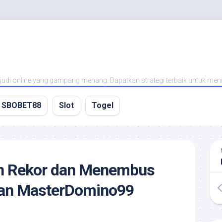
s judi online yang gampang menang. Dapatkan strategi terbaik untuk m
SBOBET88
Slot
Togel
 Rekor dan Menembus
san MasterDomino99