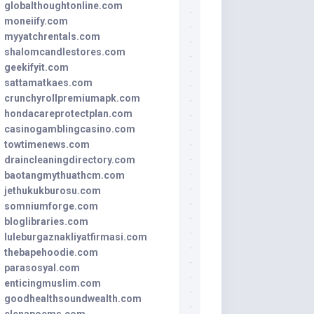
globalthoughtonline.com
moneiify.com
myyatchrentals.com
shalomcandlestores.com
geekifyit.com
sattamatkaes.com
crunchyrollpremiumapk.com
hondacareprotectplan.com
casinogamblingcasino.com
towtimenews.com
draincleaningdirectory.com
baotangmythuathcm.com
jethukukburosu.com
somniumforge.com
bloglibraries.com
luleburgaznakliyatfirmasi.com
thebapehoodie.com
parasosyal.com
enticingmuslim.com
goodhealthsoundwealth.com
elenapoems.com