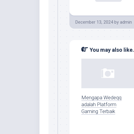
December 13, 2024
by
admin
You may also like.
Mengapa Wedeqq
adalah Platform
Gaming Terbaik