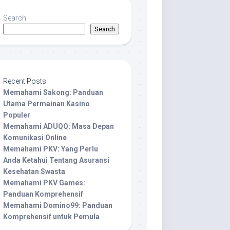
Search
Search
Recent Posts
Memahami Sakong: Panduan
Utama Permainan Kasino
Populer
Memahami ADUQQ: Masa Depan
Komunikasi Online
Memahami PKV: Yang Perlu
Anda Ketahui Tentang Asuransi
Kesehatan Swasta
Memahami PKV Games:
Panduan Komprehensif
Memahami Domino99: Panduan
Komprehensif untuk Pemula