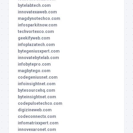
bytelabtech.com
innovatexaweb.com
magdynotechco.com
infosparkitnow.com
techvortexco.com
geekifyweb.com
infoplazatech.com
bytegeniusxpert.com
innovatebytelab.com
infobytepro.com
magbytego.com
codegeniusnet.com
infoinsightnet.com
bytesourcehq.com
byteinsightnet.com
codepulsetechco.com
digizineweb.com
codeconnectx.com
infomatrixxpert.com
innovexaronet.com