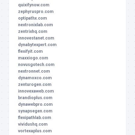
quixifynow.com
zephyruspro.com
optipathx.com
nextronixlab.com
zentrixhq.com
innovestanet.com
dynabytexpert.com
flexifyit.com
maxxiogo.com
novusgotech.com
nextronnet.com
dynamoxco.com
zenturogen.com
innovexaweb.com
brandioplus.com
dynawebpro.com
synapsegen.com
flexipathlab.com
vividushq.com
vortexaplus.com