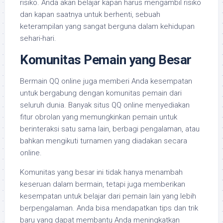
risiko. Anda akan belajar kapan harus mengambil risiko
dan kapan saatnya untuk berhenti, sebuah
keterampilan yang sangat berguna dalam kehidupan
sehari-hari.
Komunitas Pemain yang Besar
Bermain QQ online juga memberi Anda kesempatan
untuk bergabung dengan komunitas pemain dari
seluruh dunia. Banyak situs QQ online menyediakan
fitur obrolan yang memungkinkan pemain untuk
berinteraksi satu sama lain, berbagi pengalaman, atau
bahkan mengikuti turnamen yang diadakan secara
online.
Komunitas yang besar ini tidak hanya menambah
keseruan dalam bermain, tetapi juga memberikan
kesempatan untuk belajar dari pemain lain yang lebih
berpengalaman. Anda bisa mendapatkan tips dan trik
baru yang dapat membantu Anda meningkatkan