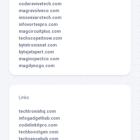
coderevivetech.com
magrevolveco.com
innovexarotech.com
infovortexpro.com
magcircuitplus.com
techscopeitnow.com
bytetronixnet.com
bytejetxpert.com
maginspectco.com
magdynogo.com
Links
techtronixhq.com
infogadgethub.com
codelinkitpro.com
techboostgen.com
techsensehub.com