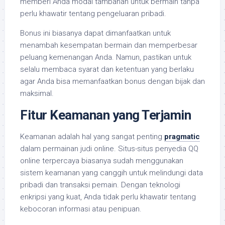
memberi Anda modal tambahan untuk bermain tanpa
perlu khawatir tentang pengeluaran pribadi.
Bonus ini biasanya dapat dimanfaatkan untuk
menambah kesempatan bermain dan memperbesar
peluang kemenangan Anda. Namun, pastikan untuk
selalu membaca syarat dan ketentuan yang berlaku
agar Anda bisa memanfaatkan bonus dengan bijak dan
maksimal.
Fitur Keamanan yang Terjamin
Keamanan adalah hal yang sangat penting
pragmatic
dalam permainan judi online. Situs-situs penyedia QQ
online terpercaya biasanya sudah menggunakan
sistem keamanan yang canggih untuk melindungi data
pribadi dan transaksi pemain. Dengan teknologi
enkripsi yang kuat, Anda tidak perlu khawatir tentang
kebocoran informasi atau penipuan.