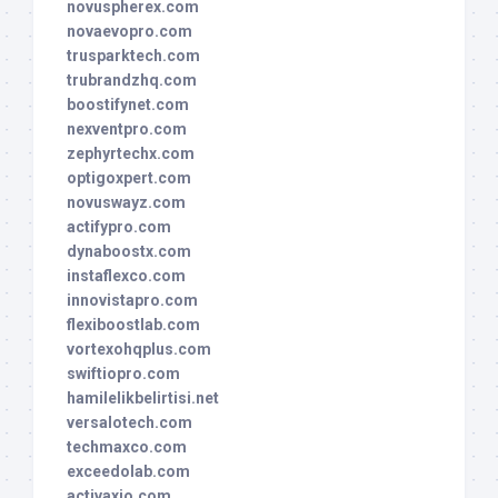
novuspherex.com
novaevopro.com
trusparktech.com
trubrandzhq.com
boostifynet.com
nexventpro.com
zephyrtechx.com
optigoxpert.com
novuswayz.com
actifypro.com
dynaboostx.com
instaflexco.com
innovistapro.com
flexiboostlab.com
vortexohqplus.com
swiftiopro.com
hamilelikbelirtisi.net
versalotech.com
techmaxco.com
exceedolab.com
activaxio.com