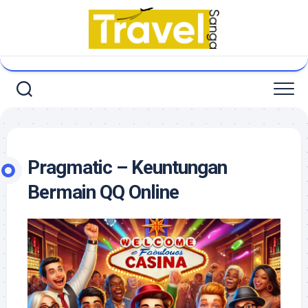
Skip
to
content
Pragmatic – Keuntungan
Bermain QQ Online