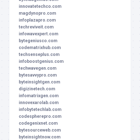
innovatetechco.com
magdynopro.com
infoplazapro.com
techreviveit.com
infowavexpert.com
bytegeniusco.com
codematrixhub.com
techsenseplus.com
infoboostgenius.com
techwavegen.com
bytesavvypro.com
byteinsightgen.com
digizinetech.com
infomatrixgen.com
innovexarolab.com
infobytetechlab.com
codespherepro.com
codegenixnet.com
bytesourceweb.com
byteinsightnow.com