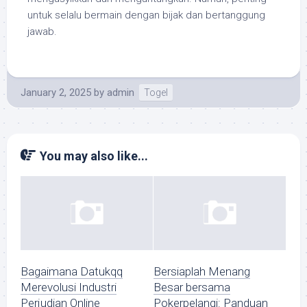
untuk selalu bermain dengan bijak dan bertanggung
jawab.
January 2, 2025
by
admin
Togel
You may also like...
Bagaimana Datukqq
Bersiaplah Menang
Merevolusi Industri
Besar bersama
Perjudian Online
Pokerpelangi: Panduan