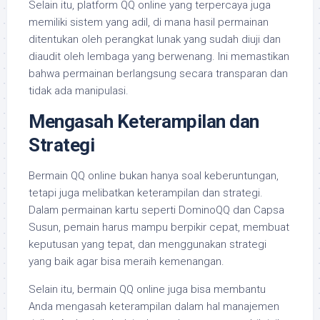
Selain itu, platform QQ online yang terpercaya juga
memiliki sistem yang adil, di mana hasil permainan
ditentukan oleh perangkat lunak yang sudah diuji dan
diaudit oleh lembaga yang berwenang. Ini memastikan
bahwa permainan berlangsung secara transparan dan
tidak ada manipulasi.
Mengasah Keterampilan dan
Strategi
Bermain QQ online bukan hanya soal keberuntungan,
tetapi juga melibatkan keterampilan dan strategi.
Dalam permainan kartu seperti DominoQQ dan Capsa
Susun, pemain harus mampu berpikir cepat, membuat
keputusan yang tepat, dan menggunakan strategi
yang baik agar bisa meraih kemenangan.
Selain itu, bermain QQ online juga bisa membantu
Anda mengasah keterampilan dalam hal manajemen