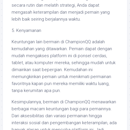
secara rutin dan melatih strategi, Anda dapat
mengasah keterampilan dan menjadi pemain yang
lebih baik seiring berjalannya waktu.
5. Kenyamanan
Keuntungan lain bermain di ChampionQQ adalah
kemudahan yang ditawarkan. Pemain dapat dengan
mudah mengakses platform ini di ponsel cerdas,
tablet, atau komputer mereka, sehingga mudah untuk
dimainkan saat bepergian. Kemudahan ini
memungkinkan pemain untuk menikmati permainan
favoritnya kapan pun mereka memiliki waktu luang,
tanpa kerumitan apa pun.
Kesimpulannya, bermain di ChampionQQ menawarkan
berbagai macam keuntungan bagi para pemainnya.
Dari aksesibilitas dan variasi permainan hingga
interaksi sosial dan pengembangan keterampilan, ada
banyak alasan untuk mencoba platform ini. Jadi