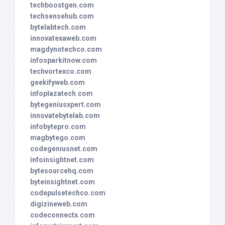
techboostgen.com
techsensehub.com
bytelabtech.com
innovatexaweb.com
magdynotechco.com
infosparkitnow.com
techvortexco.com
geekifyweb.com
infoplazatech.com
bytegeniusxpert.com
innovatebytelab.com
infobytepro.com
magbytego.com
codegeniusnet.com
infoinsightnet.com
bytesourcehq.com
byteinsightnet.com
codepulsetechco.com
digizineweb.com
codeconnectx.com