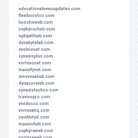
educationalnewsupdates.com
flexiboostco.com
boostioweb.com
zephyrushub.com
optipathlab.com
dynabytelab.com
evolvionet.com
synexisplus.com
vortexonet.com
maxxifynet.com
innovexahub.com
dynacorelab.com
synexistechco.com
truvivopro.com
vividusco.com
vortexahq.com
zenithifyit.com
maxxiohub.com
zephyraweb.com
vortexaweb.com