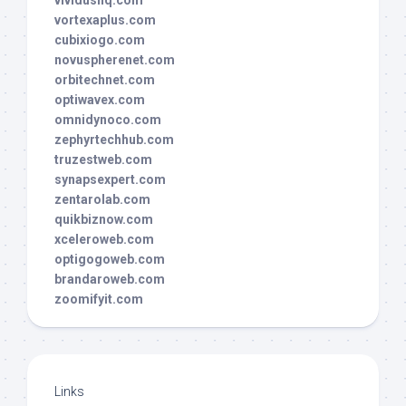
vividushq.com
vortexaplus.com
cubixiogo.com
novuspherenet.com
orbitechnet.com
optiwavex.com
omnidynoco.com
zephyrtechhub.com
truzestweb.com
synapsexpert.com
zentarolab.com
quikbiznow.com
xceleroweb.com
optigogoweb.com
brandaroweb.com
zoomifyit.com
Links