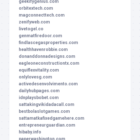
geekifygenius.com
orbitextech.com
magconnecttech.com
zenifyweb.com
livetogel.co
genmatfiredoor.com
findlascegasproperties.com
healthhavenrobbie.com
donanddonnadesigns.com
eagleoneconstructiontx.com
equiflexvitality.com
onlylovesg.com
activedesenvolvimento.com
dailyhubpages.com
idnplaysbobet.com
sattakingvikidadacall.com
bestbolaslotgames.com
sattamatkafixedgamehere.com
entrepreneurguardian.com
hibaby.info
paperwashington.com