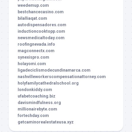
weedemup.com
bestchancecasino.com
bilalliaqat.com
autodispensadores.com
inductioncooktopp.com
newsmedicaltoday.com
roofingnevada.info
magconnectx.com
synexispro.com
holayomi.com
ligadeciclismodecundinamarca.com
nashvilleworkerscompensationattorney.com
holyfamilycathedralschool.org
londonkiddy.com
ufabetcoaching.biz
davismindfulness.org
millionairebyte.com
fortechday.com
getcaminorealestateusa.xyz