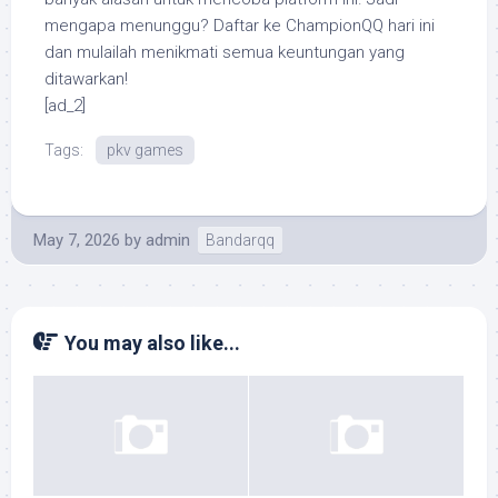
mengapa menunggu? Daftar ke ChampionQQ hari ini
dan mulailah menikmati semua keuntungan yang
ditawarkan!
[ad_2]
Tags:
pkv games
May 7, 2026
by
admin
Bandarqq
You may also like...