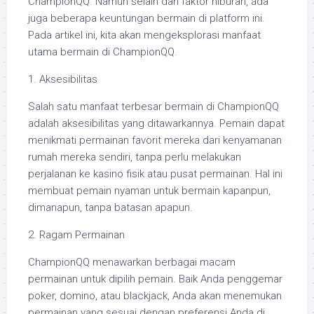
ChampionQQ. Namun selain dari faktor hiburan, ada
juga beberapa keuntungan bermain di platform ini.
Pada artikel ini, kita akan mengeksplorasi manfaat
utama bermain di ChampionQQ.
1. Aksesibilitas
Salah satu manfaat terbesar bermain di ChampionQQ
adalah aksesibilitas yang ditawarkannya. Pemain dapat
menikmati permainan favorit mereka dari kenyamanan
rumah mereka sendiri, tanpa perlu melakukan
perjalanan ke kasino fisik atau pusat permainan. Hal ini
membuat pemain nyaman untuk bermain kapanpun,
dimanapun, tanpa batasan apapun.
2. Ragam Permainan
ChampionQQ menawarkan berbagai macam
permainan untuk dipilih pemain. Baik Anda penggemar
poker, domino, atau blackjack, Anda akan menemukan
permainan yang sesuai dengan preferensi Anda di