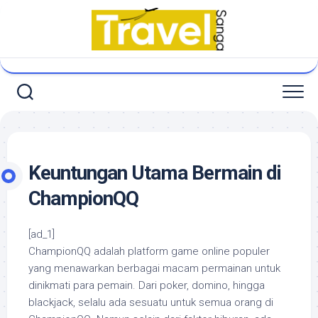
Skip
to
content
Keuntungan Utama Bermain di
ChampionQQ
[ad_1]
ChampionQQ adalah platform game online populer
yang menawarkan berbagai macam permainan untuk
dinikmati para pemain. Dari poker, domino, hingga
blackjack, selalu ada sesuatu untuk semua orang di