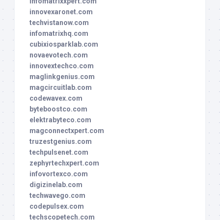
infomatrixxpert.com
innovexaronet.com
techvistanow.com
infomatrixhq.com
cubixiosparklab.com
novaevotech.com
innovextechco.com
maglinkgenius.com
magcircuitlab.com
codewavex.com
byteboostco.com
elektrabyteco.com
magconnectxpert.com
truzestgenius.com
techpulsenet.com
zephyrtechxpert.com
infovortexco.com
digizinelab.com
techwavego.com
codepulsex.com
techscopetech.com