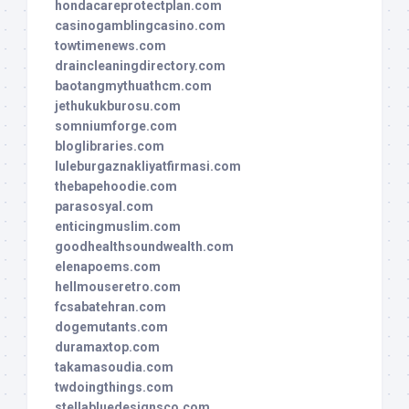
hondacareprotectplan.com
casinogamblingcasino.com
towtimenews.com
draincleaningdirectory.com
baotangmythuathcm.com
jethukukburosu.com
somniumforge.com
bloglibraries.com
luleburgaznakliyatfirmasi.com
thebapehoodie.com
parasosyal.com
enticingmuslim.com
goodhealthsoundwealth.com
elenapoems.com
hellmouseretro.com
fcsabatehran.com
dogemutants.com
duramaxtop.com
takamasoudia.com
twdoingthings.com
stellabluedesignsco.com