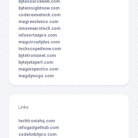
bytesourceweb.com
byteinsightnow.com
coderevivetech.com
magrevolveco.com
innovexarotech.com
infovortexpro.com
magcircuitplus.com
techscopeitnow.com
bytetronixnet.com
bytejetxpert.com
maginspectco.com
magdynogo.com
Links
techtronixhq.com
infogadgethub.com
codelinkitpro.com