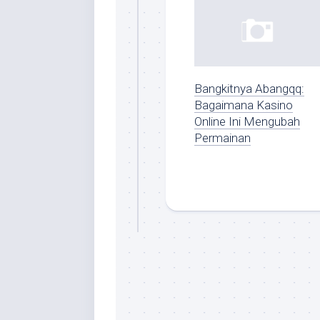
Bangkitnya Abangqq:
Bagaimana Kasino
Online Ini Mengubah
Permainan