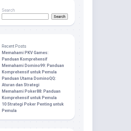
Search
Search
Recent Posts
Memahami PKV Games:
Panduan Komprehensif
Memahami Domino99: Panduan
Komprehensif untuk Pemula
Panduan Utama DominoQQ:
Aturan dan Strategi
Memahami Poker88: Panduan
Komprehensif untuk Pemula
10 Strategi Poker Penting untuk
Pemula