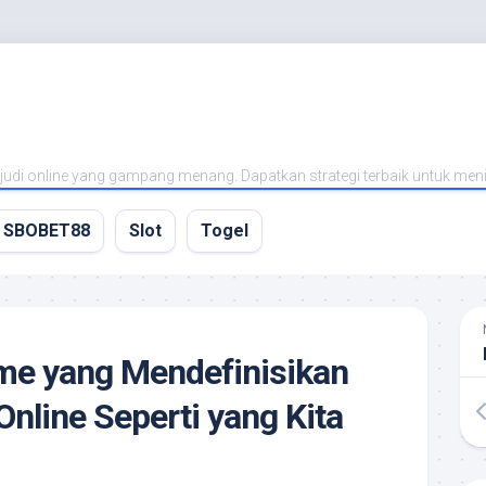
s judi online yang gampang menang. Dapatkan strategi terbaik untuk m
SBOBET88
Slot
Togel
me yang Mendefinisikan
nline Seperti yang Kita