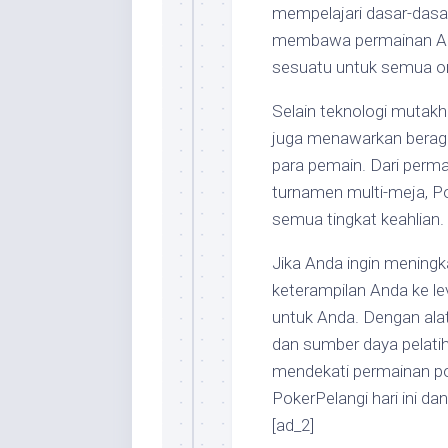
mempelajari dasar-dasa
membawa permainan Anda
sesuatu untuk semua o
Selain teknologi mutakh
juga menawarkan beraga
para pemain. Dari perma
turnamen multi-meja, Po
semua tingkat keahlian.
Jika Anda ingin mening
keterampilan Anda ke le
untuk Anda. Dengan alat
dan sumber daya pelati
mendekati permainan p
PokerPelangi hari ini da
[ad_2]