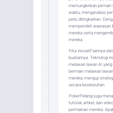
memungkinkan pemain un
waktu, menganalisis per
perlu ditingkatkan. Deng
memperoleh wawasan be
mereka serta mengemba
mereka.
Fitur inovatif lainnya d
buatannya. Teknologi i
melawan lawan AI yang d
bermain melawan lawan
mereka, menguji strate
secara keseluruhan.
PokerPelangi juga mena
tutorial, artikel, dan 
permainan mereka. Apak