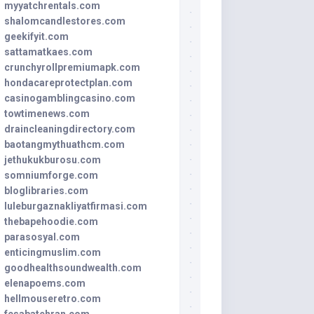
myyatchrentals.com
shalomcandlestores.com
geekifyit.com
sattamatkaes.com
crunchyrollpremiumapk.com
hondacareprotectplan.com
casinogamblingcasino.com
towtimenews.com
draincleaningdirectory.com
baotangmythuathcm.com
jethukukburosu.com
somniumforge.com
bloglibraries.com
luleburgaznakliyatfirmasi.com
thebapehoodie.com
parasosyal.com
enticingmuslim.com
goodhealthsoundwealth.com
elenapoems.com
hellmouseretro.com
fcsabatehran.com