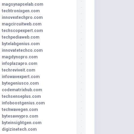
magsynapselab.com
techtronixgen.com
innovextechpro.com
magcircuitweb.com
techscopexpert.com
techpediaweb.com
bytelabgenius.com
innovatetechco.com
magdynopro.com
infoplazapro.com
techreviveit.com
infowavexpert.com
bytegeniusco.com
codematrixhub.com
techsenseplus.com
infoboostgenius.com
techwavegen.com
bytesavvypro.com
byteinsightgen.com
digizinetech.com