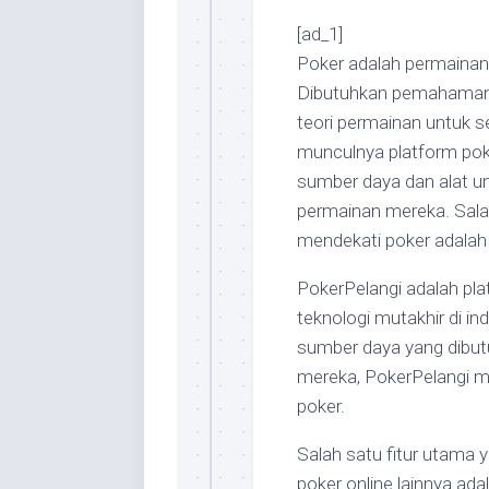
[ad_1]
Poker adalah permainan 
Dibutuhkan pemahaman m
teori permainan untuk s
munculnya platform poke
sumber daya dan alat 
permainan mereka. Sala
mendekati poker adalah
PokerPelangi adalah pla
teknologi mutakhir di i
sumber daya yang dibu
mereka, PokerPelangi 
poker.
Salah satu fitur utama
poker online lainnya adal