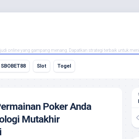
s judi online yang gampang menang. Dapatkan strategi terbaik untuk m
SBOBET88
Slot
Togel
Permainan Poker Anda
ologi Mutakhir
i