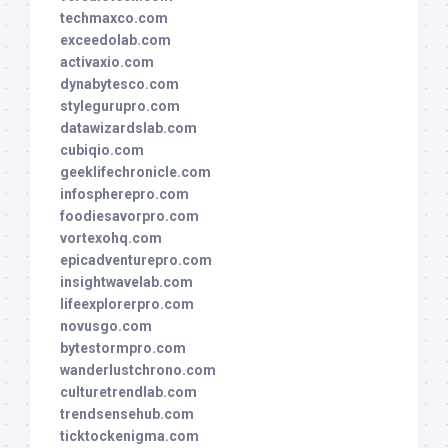
techmaxco.com
exceedolab.com
activaxio.com
dynabytesco.com
stylegurupro.com
datawizardslab.com
cubiqio.com
geeklifechronicle.com
infospherepro.com
foodiesavorpro.com
vortexohq.com
epicadventurepro.com
insightwavelab.com
lifeexplorerpro.com
novusgo.com
bytestormpro.com
wanderlustchrono.com
culturetrendlab.com
trendsensehub.com
ticktockenigma.com