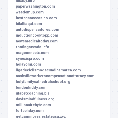
hibaby.info
paperwashington.com
weedemup.com
bestchancecasino.com
bilalliaqat.com
autodispensadores.com
inductioncooktopp.com
newsmedicaltoday.com
roofingnevada.info
magconnectx.com
synexispro.com
holayomi.com
ligadeciclismodecundinamarca.com
nashvilleworkerscompensationattorney.com
holyfamilycathedralschool.org
londonkiddy.com
ufabetcoaching.biz
davismindfulness.org
millionairebyte.com
fortechday.com
getcaminorealestateusa.xyz