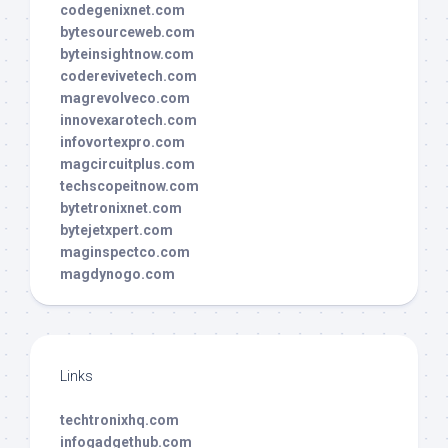
codegenixnet.com
bytesourceweb.com
byteinsightnow.com
coderevivetech.com
magrevolveco.com
innovexarotech.com
infovortexpro.com
magcircuitplus.com
techscopeitnow.com
bytetronixnet.com
bytejetxpert.com
maginspectco.com
magdynogo.com
Links
techtronixhq.com
infogadgethub.com