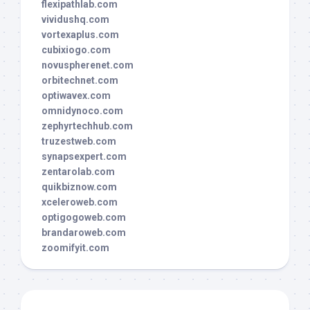
flexipathlab.com
vividushq.com
vortexaplus.com
cubixiogo.com
novuspherenet.com
orbitechnet.com
optiwavex.com
omnidynoco.com
zephyrtechhub.com
truzestweb.com
synapsexpert.com
zentarolab.com
quikbiznow.com
xceleroweb.com
optigogoweb.com
brandaroweb.com
zoomifyit.com