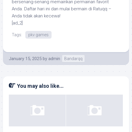
bersenang-senang memainkan permainan favorit
Anda. Daftar hari ini dan mulai bermain di Ratuqq –
Anda tidak akan kecewa!
[ad_2]
Tags:
pkv games
January 15, 2025
by
admin
Bandarqq
You may also like...