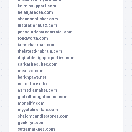
kaiminsupport.com
belanjareceh.com
shannonsticker.com
insprationbuzz.com
passeiodebarcoarraial.com
fondworth.com
iamseharkhan.com
thelatestkhabrain.com
digitaldesignproperties.com
sarkariresultex.com
mealizo.com
barknpaws.net
cellostore.info
asmediamaker.com
globalthoughtonline.com
moneiify.com
myyatchrentals.com
shalomcandlestores.com
geekifyit.com
sattamatkaes.com