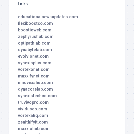
Links
educationalnewsupdates.com
flexiboostco.com
boostioweb.com
zephyrushub.com
optipathlab.com
dynabytelab.com
evolvionet.com
synexisplus.com
vortexonet.com
maxxifynet.com
innovexahub.com
dynacorelab.com
synexistechco.com
truvivopro.com
vividusco.com
vortexahq.com
zenithifyit.com
maxxiohub.com