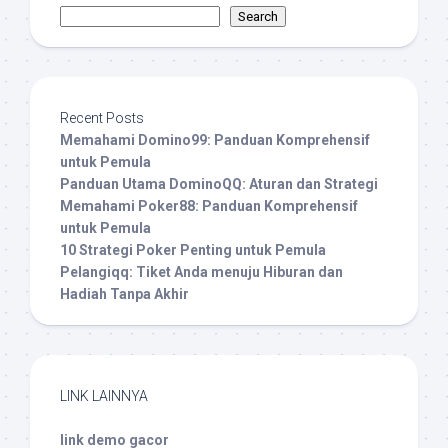
Search
Recent Posts
Memahami Domino99: Panduan Komprehensif
untuk Pemula
Panduan Utama DominoQQ: Aturan dan Strategi
Memahami Poker88: Panduan Komprehensif
untuk Pemula
10 Strategi Poker Penting untuk Pemula
Pelangiqq: Tiket Anda menuju Hiburan dan
Hadiah Tanpa Akhir
LINK LAINNYA
link demo gacor