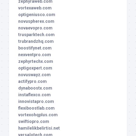
zephyraweb.com
vortexaweb.com
optigeniusco.com
novuspherex.com
novaevopro.com
trusparktech.com
trubrandzhq.com
boostifynet.com
nexventpro.com
zephyrtechx.com
optigoxpert.com
novuswayz.com
actifypro.com
dynaboostx.com
instaflexco.com
innovistapro.com
flexiboostlab.com
vortexohqplus.com
swiftiopro.com
hamilelikbelirtisi.net
versalotech.com