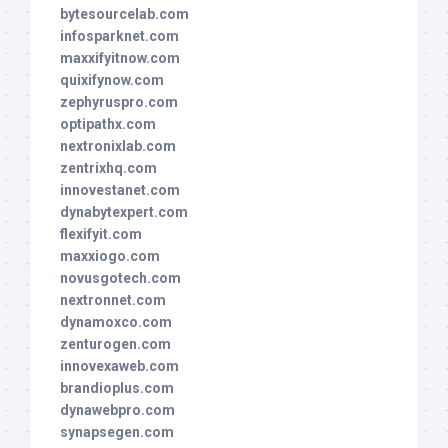
bytesourcelab.com
infosparknet.com
maxxifyitnow.com
quixifynow.com
zephyruspro.com
optipathx.com
nextronixlab.com
zentrixhq.com
innovestanet.com
dynabytexpert.com
flexifyit.com
maxxiogo.com
novusgotech.com
nextronnet.com
dynamoxco.com
zenturogen.com
innovexaweb.com
brandioplus.com
dynawebpro.com
synapsegen.com