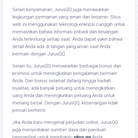
Selain kenyamanan, JurusQQ juga menawarkan
lingkungan permainan yang aman dan terjamin. Situs
web ini menggunakan teknologi enkripsi canggih untuk
memastikan bahwa informasi pribadi dan keuangan
Anda terlindungi setiap saat. Anda dapat yakin bahwa
detail Anda ada di tangan yang aman saat Anda
bermain dengan JurusQQ.
Selain itu, JurusQQ menawarkan berbagai bonus dan
promosi untuk meningkatkan pengalaman bermain
Anda. Dari bonus selamat datang hingga hadiah
loyalitas, ada banyak peluang untuk meningkatkan
uang Anda dan meningkatkan peluang Anda untuk
menang besar. Dengan JurusQQ, kesenangan tidak
pernah berhenti.
Jika Anda baru mengenal perjudian online, JurusQQ
juga menyediakan sumber daya dan panduan
bermanfaat untuk membantu
situs qq
Anda