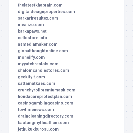
thelatestkhabrain.com
digitaldesignproperties.com
sarkariresultex.com
mealizo.com
barknpaws.net
cellostore.info
asmediamaker.com
globalthoughtonline.com
moneiify.com
myyatchrentals.com
shalomcandlestores.com
geekifyit.com
sattamatkaes.com
crunchyrollpremiumapk.com
hondacareprotectplan.com
casinogamblingcasino.com
towtimenews.com
draincleaningdirectory.com
baotangmythuathcm.com
jethukukburosu.com