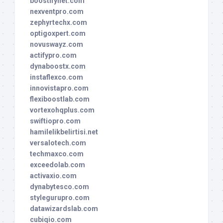
boostifynet.com
nexventpro.com
zephyrtechx.com
optigoxpert.com
novuswayz.com
actifypro.com
dynaboostx.com
instaflexco.com
innovistapro.com
flexiboostlab.com
vortexohqplus.com
swiftiopro.com
hamilelikbelirtisi.net
versalotech.com
techmaxco.com
exceedolab.com
activaxio.com
dynabytesco.com
stylegurupro.com
datawizardslab.com
cubiqio.com