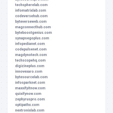
techspherelab.com
infomatrixlab.com
codeversehub.com
byteverseweb.com
magconnecthub.com
byteboostgenius.com
synapsegoplus.com
infopedianet.com
codepulsenet.com
magdynotech.com
techscopehq.com
digizineplus.com
innovexaro.com
bytesourcelab.com
infosparknet.com
maxxifyitnow.com
quixifynow.com
zephyruspro.com
optipathx.com
nextronixlab.com