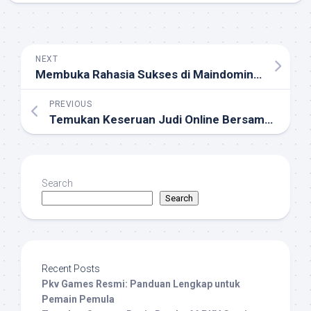
NEXT
Membuka Rahasia Sukses di Maindomino99: Tips dan Strategi
PREVIOUS
Temukan Keseruan Judi Online Bersama Murahqq
Search
Search
Recent Posts
Pkv Games Resmi: Panduan Lengkap untuk
Pemain Pemula