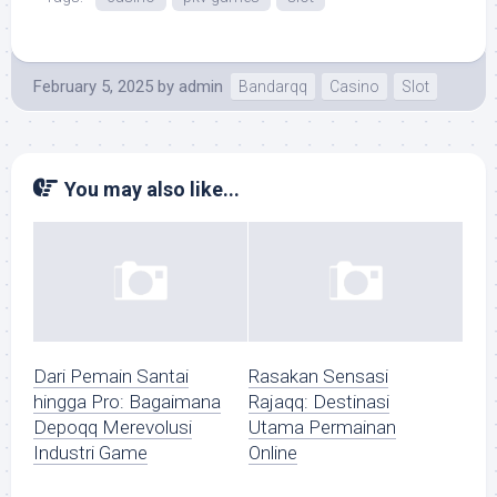
February 5, 2025
by
admin
Bandarqq
Casino
Slot
You may also like...
Dari Pemain Santai
Rasakan Sensasi
hingga Pro: Bagaimana
Rajaqq: Destinasi
Depoqq Merevolusi
Utama Permainan
Industri Game
Online