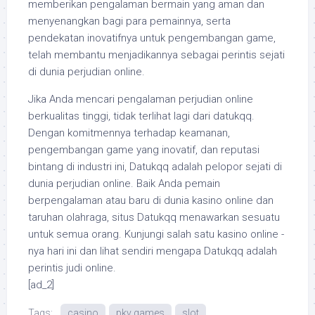
memberikan pengalaman bermain yang aman dan
menyenangkan bagi para pemainnya, serta
pendekatan inovatifnya untuk pengembangan game,
telah membantu menjadikannya sebagai perintis sejati
di dunia perjudian online.
Jika Anda mencari pengalaman perjudian online
berkualitas tinggi, tidak terlihat lagi dari datukqq.
Dengan komitmennya terhadap keamanan,
pengembangan game yang inovatif, dan reputasi
bintang di industri ini, Datukqq adalah pelopor sejati di
dunia perjudian online. Baik Anda pemain
berpengalaman atau baru di dunia kasino online dan
taruhan olahraga, situs Datukqq menawarkan sesuatu
untuk semua orang. Kunjungi salah satu kasino online -
nya hari ini dan lihat sendiri mengapa Datukqq adalah
perintis judi online.
[ad_2]
Tags:
casino
pkv games
slot