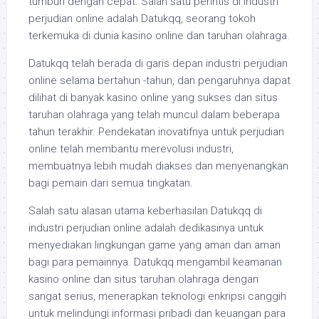
tumbuh dengan cepat. Salah satu perintis di industri
perjudian online adalah Datukqq, seorang tokoh
terkemuka di dunia kasino online dan taruhan olahraga.
Datukqq telah berada di garis depan industri perjudian
online selama bertahun -tahun, dan pengaruhnya dapat
dilihat di banyak kasino online yang sukses dan situs
taruhan olahraga yang telah muncul dalam beberapa
tahun terakhir. Pendekatan inovatifnya untuk perjudian
online telah membantu merevolusi industri,
membuatnya lebih mudah diakses dan menyenangkan
bagi pemain dari semua tingkatan.
Salah satu alasan utama keberhasilan Datukqq di
industri perjudian online adalah dedikasinya untuk
menyediakan lingkungan game yang aman dan aman
bagi para pemainnya. Datukqq mengambil keamanan
kasino online dan situs taruhan olahraga dengan
sangat serius, menerapkan teknologi enkripsi canggih
untuk melindungi informasi pribadi dan keuangan para