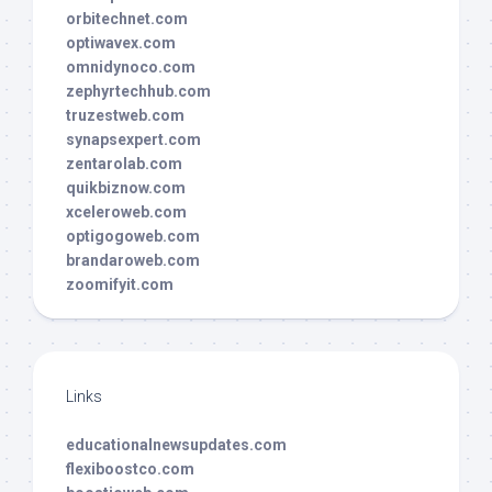
orbitechnet.com
optiwavex.com
omnidynoco.com
zephyrtechhub.com
truzestweb.com
synapsexpert.com
zentarolab.com
quikbiznow.com
xceleroweb.com
optigogoweb.com
brandaroweb.com
zoomifyit.com
Links
educationalnewsupdates.com
flexiboostco.com