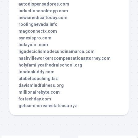
autodispensadores.com
inductioncooktopp.com
newsmedicaltoday.com
roofingnevada.info
magconnectx.com
synexispro.com
holayomi.com
ligadeciclismodecundinamarca.com
nashvilleworkerscompensationattorney.com
holyfamilycathedralschool.org
londonkiddy.com
ufabetcoaching.biz
davismindfulness.org
millionairebyte.com
fortechday.com
getcaminorealestateusa.xyz