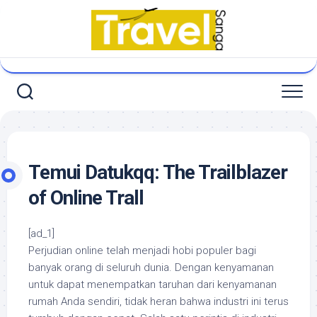
Skip
to
content
Temui Datukqq: The Trailblazer
of Online Trall
[ad_1]
Perjudian online telah menjadi hobi populer bagi
banyak orang di seluruh dunia. Dengan kenyamanan
untuk dapat menempatkan taruhan dari kenyamanan
rumah Anda sendiri, tidak heran bahwa industri ini terus