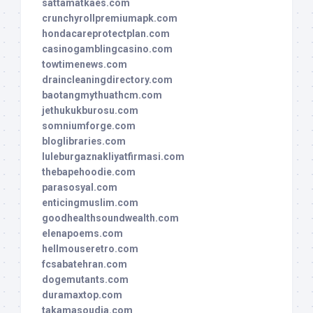
sattamatkaes.com
crunchyrollpremiumapk.com
hondacareprotectplan.com
casinogamblingcasino.com
towtimenews.com
draincleaningdirectory.com
baotangmythuathcm.com
jethukukburosu.com
somniumforge.com
bloglibraries.com
luleburgaznakliyatfirmasi.com
thebapehoodie.com
parasosyal.com
enticingmuslim.com
goodhealthsoundwealth.com
elenapoems.com
hellmouseretro.com
fcsabatehran.com
dogemutants.com
duramaxtop.com
takamasoudia.com