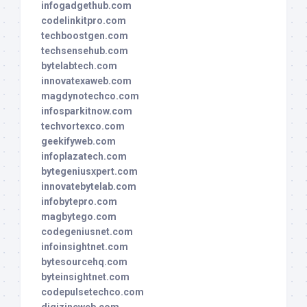
infogadgethub.com
codelinkitpro.com
techboostgen.com
techsensehub.com
bytelabtech.com
innovatexaweb.com
magdynotechco.com
infosparkitnow.com
techvortexco.com
geekifyweb.com
infoplazatech.com
bytegeniusxpert.com
innovatebytelab.com
infobytepro.com
magbytego.com
codegeniusnet.com
infoinsightnet.com
bytesourcehq.com
byteinsightnet.com
codepulsetechco.com