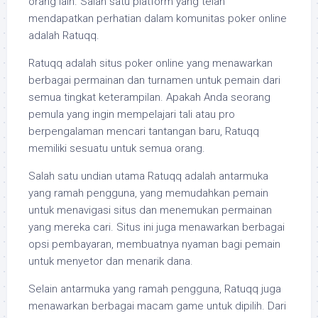
orang lain. Salah satu platform yang telah
mendapatkan perhatian dalam komunitas poker online
adalah Ratuqq.
Ratuqq adalah situs poker online yang menawarkan
berbagai permainan dan turnamen untuk pemain dari
semua tingkat keterampilan. Apakah Anda seorang
pemula yang ingin mempelajari tali atau pro
berpengalaman mencari tantangan baru, Ratuqq
memiliki sesuatu untuk semua orang.
Salah satu undian utama Ratuqq adalah antarmuka
yang ramah pengguna, yang memudahkan pemain
untuk menavigasi situs dan menemukan permainan
yang mereka cari. Situs ini juga menawarkan berbagai
opsi pembayaran, membuatnya nyaman bagi pemain
untuk menyetor dan menarik dana.
Selain antarmuka yang ramah pengguna, Ratuqq juga
menawarkan berbagai macam game untuk dipilih. Dari