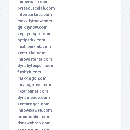
innovexaro.com
bytesourcelab.com
infosparknet.com
maxxifyitnow.com
quixifynow.com
zephyruspro.com
optipathx.com
nextronixlab.com
zentrixhq.com
innovestanet.com
dynabytexpert.com
flexifyit.com
maxxiogo.com
novusgotech.com
nextronnet.com
dynamoxco.com
zenturogen.com
innovexaweb.com
brandioplus.com
dynawebpro.com
synapsegen.com