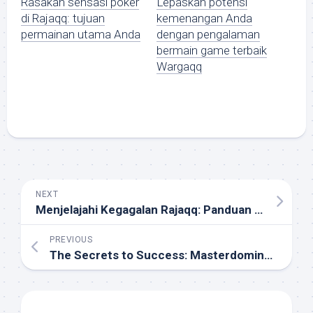
Rasakan sensasi poker
Lepaskan potensi
di Rajaqq: tujuan
kemenangan Anda
permainan utama Anda
dengan pengalaman
bermain game terbaik
Wargaqq
NEXT
Menjelajahi Kegagalan Rajaqq: Panduan Pemula
PREVIOUS
The Secrets to Success: Masterdomino99 mengungkapkan strategi kemenangannya