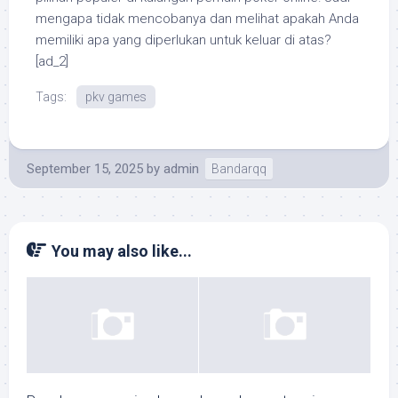
mengapa tidak mencobanya dan melihat apakah Anda
memiliki apa yang diperlukan untuk keluar di atas?
[ad_2]
Tags:
pkv games
September 15, 2025
by
admin
Bandarqq
You may also like...