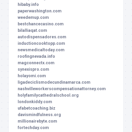
hibaby.info
paperwashington.com
weedemup.com
bestchancecasino.com
bilalliaqat.com
autodispensadores.com
inductioncooktopp.com
newsmedicaltoday.com
roofingnevada.info
magconnectx.com
synexispro.com
holayomi.com
ligadeciclismodecundinamarca.com
nashvilleworkerscompensationattorney.com
holyfamilycathedralschool.org
londonkiddy.com
ufabetcoaching.biz
davismindfulness.org
millionairebyte.com
fortechday.com