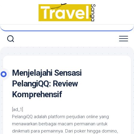
Skip
to
content
Menjelajahi Sensasi
PelangiQQ: Review
Komprehensif
[ad_1]
PelangiQQ adalah platform perjudian online yang
menawarkan berbagai macam permainan untuk
dinikmati para pemainnya. Dari poker hingga domino,