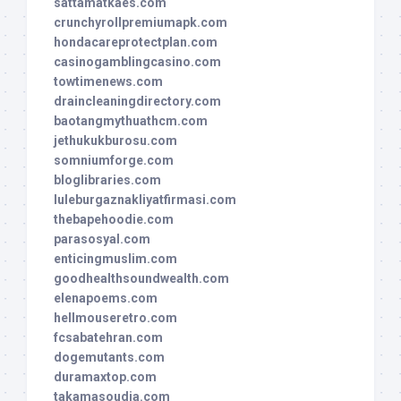
sattamatkaes.com
crunchyrollpremiumapk.com
hondacareprotectplan.com
casinogamblingcasino.com
towtimenews.com
draincleaningdirectory.com
baotangmythuathcm.com
jethukukburosu.com
somniumforge.com
bloglibraries.com
luleburgaznakliyatfirmasi.com
thebapehoodie.com
parasosyal.com
enticingmuslim.com
goodhealthsoundwealth.com
elenapoems.com
hellmouseretro.com
fcsabatehran.com
dogemutants.com
duramaxtop.com
takamasoudia.com