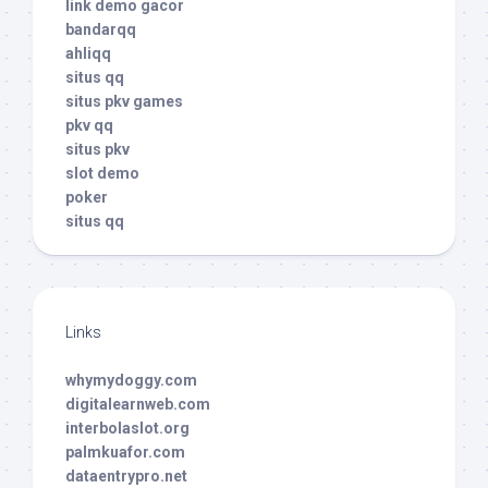
link demo gacor
bandarqq
ahliqq
situs qq
situs pkv games
pkv qq
situs pkv
slot demo
poker
situs qq
Links
whymydoggy.com
digitalearnweb.com
interbolaslot.org
palmkuafor.com
dataentrypro.net