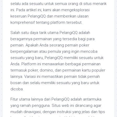
selalu ada sesuatu untuk semua orang di situs menarik
ini. Pada artikel ini, kami akan mengeksplorasi
keseruan PelangiQQ dan memberikan ulasan
komprehensif tentang platform tersebut.
Salah satu daya tarik utama PelangiQQ adalah
beragamnya permainan yang tersedia bagi para
pemain. Apakah Anda seorang pemain poker
berpengalaman atau pemula yang ingin mencoba
sesuatu yang baru, PelangiQQ memiliki sesuatu untuk
Anda. Platform ini menawarkan berbagai permainan
termasuk poker, domino, dan permainan kartu populer
lainnya. Variasi ini memastikan pemain tidak pernah
bosan dan selalu memiliki sesuatu yang baru untuk
dicoba.
Fitur utama lainnya dari PelangiQQ adalah antarmuka
yang ramah pengguna. Situs web ini dirancang agar
mudah dinavigasi, dengan instruksi yang jelas dan tips