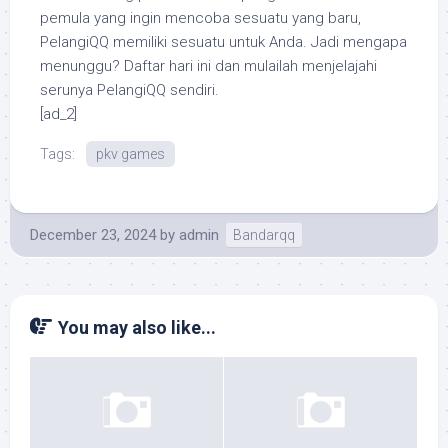
pemula yang ingin mencoba sesuatu yang baru,
PelangiQQ memiliki sesuatu untuk Anda. Jadi mengapa
menunggu? Daftar hari ini dan mulailah menjelajahi
serunya PelangiQQ sendiri.
[ad_2]
Tags:
pkv games
December 23, 2024
by
admin
Bandarqq
You may also like...