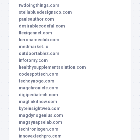
twdoingthings.com
stellabluedesignsco.com
paulsauthor.com
desirablecodeful.com
flexigennet.com
heronameclub.com
medmarket.io
outdoortablez.com
infotomy.com
healthysupplementsolution.com
codespottech.com
techdynogo.com
magchronicle.com
digipediatech.com
maglinkitnow.com
byteinsightweb.com
magdynogenius.com
magsynapselab.com
techtronixgen.com
innovextechpro.com