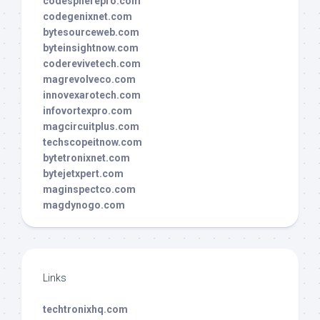
codespherepro.com
codegenixnet.com
bytesourceweb.com
byteinsightnow.com
coderevivetech.com
magrevolveco.com
innovexarotech.com
infovortexpro.com
magcircuitplus.com
techscopeitnow.com
bytetronixnet.com
bytejetxpert.com
maginspectco.com
magdynogo.com
Links
techtronixhq.com