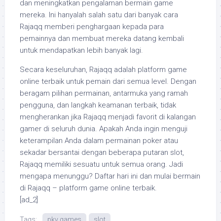
dan meningkatkan pengalaman bermain game
mereka. Ini hanyalah salah satu dari banyak cara
Rajaqq memberi penghargaan kepada para
pemainnya dan membuat mereka datang kembali
untuk mendapatkan lebih banyak lagi.
Secara keseluruhan, Rajaqq adalah platform game
online terbaik untuk pemain dari semua level. Dengan
beragam pilihan permainan, antarmuka yang ramah
pengguna, dan langkah keamanan terbaik, tidak
mengherankan jika Rajaqq menjadi favorit di kalangan
gamer di seluruh dunia. Apakah Anda ingin menguji
keterampilan Anda dalam permainan poker atau
sekadar bersantai dengan beberapa putaran slot,
Rajaqq memiliki sesuatu untuk semua orang. Jadi
mengapa menunggu? Daftar hari ini dan mulai bermain
di Rajaqq – platform game online terbaik.
[ad_2]
Tags:
pkv games
slot