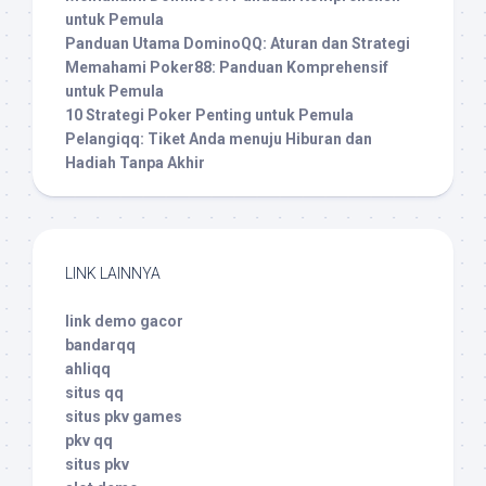
untuk Pemula
Panduan Utama DominoQQ: Aturan dan Strategi
Memahami Poker88: Panduan Komprehensif
untuk Pemula
10 Strategi Poker Penting untuk Pemula
Pelangiqq: Tiket Anda menuju Hiburan dan
Hadiah Tanpa Akhir
LINK LAINNYA
link demo gacor
bandarqq
ahliqq
situs qq
situs pkv games
pkv qq
situs pkv