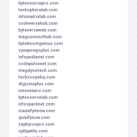
bytesourcepro.com
techspherelab.com
infomatrixlab.com
codeversehub.com
byteverseweb.com
magconnecthub.com
byteboostgenius.com
synapsegoplus.com
infopedianet.com
codepulsenet.com
magdynotech.com
techscopehq.com
digizineplus.com
innovexaro.com
bytesourcelab.com
infosparknet.com
maxxifyitnow.com
quixifynow.com
zephyruspro.com
optipathx.com