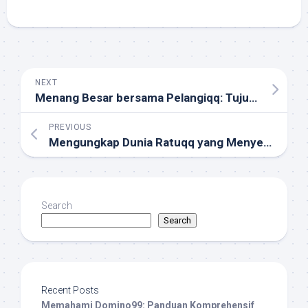
NEXT
Menang Besar bersama Pelangiqq: Tujuan Utama Para Gamer Online
PREVIOUS
Mengungkap Dunia Ratuqq yang Menyenangkan: Panduan Pemula
Search
Search
Recent Posts
Memahami Domino99: Panduan Komprehensif