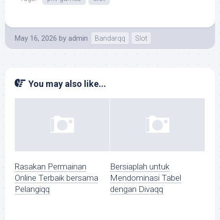
May 16, 2026
by
admin
Bandarqq
Slot
You may also like...
Rasakan Permainan
Bersiaplah untuk
Online Terbaik bersama
Mendominasi Tabel
Pelangiqq
dengan Divaqq