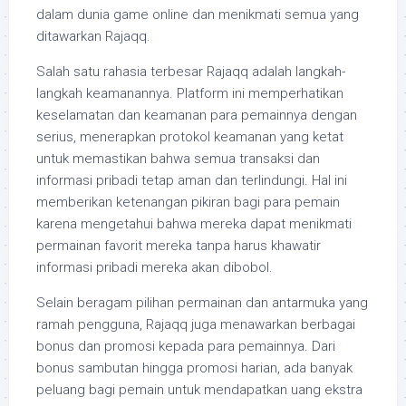
dalam dunia game online dan menikmati semua yang
ditawarkan Rajaqq.
Salah satu rahasia terbesar Rajaqq adalah langkah-
langkah keamanannya. Platform ini memperhatikan
keselamatan dan keamanan para pemainnya dengan
serius, menerapkan protokol keamanan yang ketat
untuk memastikan bahwa semua transaksi dan
informasi pribadi tetap aman dan terlindungi. Hal ini
memberikan ketenangan pikiran bagi para pemain
karena mengetahui bahwa mereka dapat menikmati
permainan favorit mereka tanpa harus khawatir
informasi pribadi mereka akan dibobol.
Selain beragam pilihan permainan dan antarmuka yang
ramah pengguna, Rajaqq juga menawarkan berbagai
bonus dan promosi kepada para pemainnya. Dari
bonus sambutan hingga promosi harian, ada banyak
peluang bagi pemain untuk mendapatkan uang ekstra