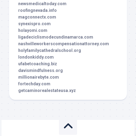
newsmedicaltoday.com
roofingnevada.info
magconnectx.com
synexispro.com
holayomi.com
ligadeciclismodecundinamarca.com
nashvilleworkerscompensationattorney.com
holyfamilycathedralschool.org
londonkiddy.com
ufabetcoaching.biz
davismindfulness.org
millionairebyte.com
fortechday.com
getcaminorealestateusa.xyz