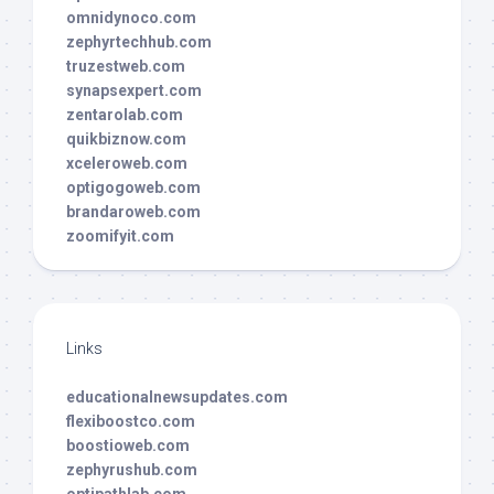
omnidynoco.com
zephyrtechhub.com
truzestweb.com
synapsexpert.com
zentarolab.com
quikbiznow.com
xceleroweb.com
optigogoweb.com
brandaroweb.com
zoomifyit.com
Links
educationalnewsupdates.com
flexiboostco.com
boostioweb.com
zephyrushub.com