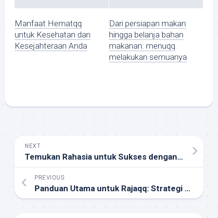
Manfaat Hematqq
Dari persiapan makan
untuk Kesehatan dan
hingga belanja bahan
Kesejahteraan Anda
makanan: menuqq
melakukan semuanya
NEXT
Temukan Rahasia untuk Sukses dengan Pokerpelangi: Jalan Anda menuju Kemenangan Poker
PREVIOUS
Panduan Utama untuk Rajaqq: Strategi untuk Menang Besar