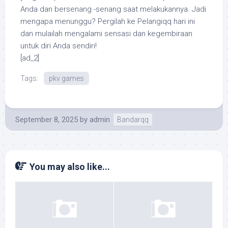
Anda dan bersenang -senang saat melakukannya. Jadi
mengapa menunggu? Pergilah ke Pelangiqq hari ini
dan mulailah mengalami sensasi dan kegembiraan
untuk diri Anda sendiri!
[ad_2]
Tags:
pkv games
September 8, 2025
by
admin
Bandarqq
You may also like...