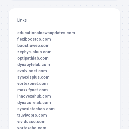
Links
educationalnewsupdates.com
flexiboostco.com
boostioweb.com
zephyrushub.com
optipathlab.com
dynabytelab.com
evolvionet.com
synexisplus.com
vortexonet.com
maxxifynet.com
innovexahub.com
dynacorelab.com
synexistechco.com
truvivopro.com
vividusco.com
vortexahq.com