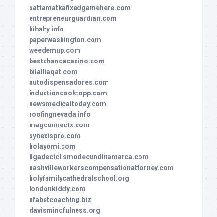
sattamatkafixedgamehere.com
entrepreneurguardian.com
hibaby.info
paperwashington.com
weedemup.com
bestchancecasino.com
bilalliaqat.com
autodispensadores.com
inductioncooktopp.com
newsmedicaltoday.com
roofingnevada.info
magconnectx.com
synexispro.com
holayomi.com
ligadeciclismodecundinamarca.com
nashvilleworkerscompensationattorney.com
holyfamilycathedralschool.org
londonkiddy.com
ufabetcoaching.biz
davismindfulness.org