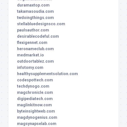
duramaxtop.com
takamasoudia.com
twdoingthings.com
stellabluedesignsco.com
paulsauthor.com
desirablecodeful.com
flexigennet.com
heronameclub.com
medmarket.io
outdoortablez.com
infotomy.com
healthysupplementsolution.com
codespottech.com
techdynogo.com
magchronicle.com
digipediatech.com
maglinkitnow.com
byteinsightweb.com
magdynogenius.com
magsynapselab.com