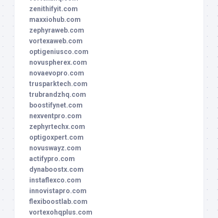
zenithifyit.com
maxxiohub.com
zephyraweb.com
vortexaweb.com
optigeniusco.com
novuspherex.com
novaevopro.com
trusparktech.com
trubrandzhq.com
boostifynet.com
nexventpro.com
zephyrtechx.com
optigoxpert.com
novuswayz.com
actifypro.com
dynaboostx.com
instaflexco.com
innovistapro.com
flexiboostlab.com
vortexohqplus.com