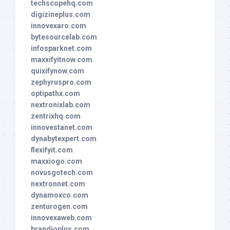
techscopehq.com
digizineplus.com
innovexaro.com
bytesourcelab.com
infosparknet.com
maxxifyitnow.com
quixifynow.com
zephyruspro.com
optipathx.com
nextronixlab.com
zentrixhq.com
innovestanet.com
dynabytexpert.com
flexifyit.com
maxxiogo.com
novusgotech.com
nextronnet.com
dynamoxco.com
zenturogen.com
innovexaweb.com
brandioplus.com