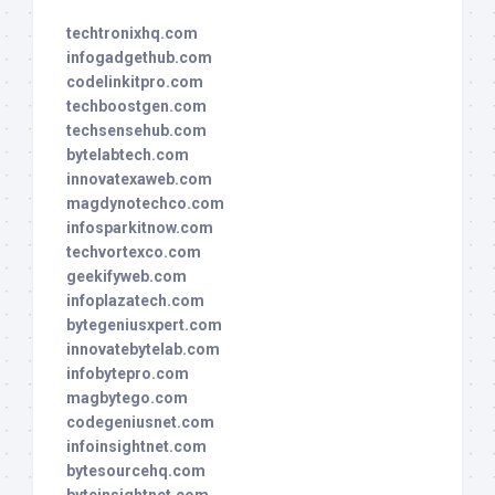
techtronixhq.com
infogadgethub.com
codelinkitpro.com
techboostgen.com
techsensehub.com
bytelabtech.com
innovatexaweb.com
magdynotechco.com
infosparkitnow.com
techvortexco.com
geekifyweb.com
infoplazatech.com
bytegeniusxpert.com
innovatebytelab.com
infobytepro.com
magbytego.com
codegeniusnet.com
infoinsightnet.com
bytesourcehq.com