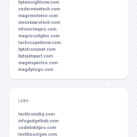
byteinsightnow.com
coderevivetech.com
magrevolveco.com
innovexarotech.com
infovortexpro.com
magcircuitplus.com
techscopeitnow.com
bytetronixnet.com
bytejetxpert.com
maginspectco.com
magdynogo.com
Links
techtronixhq.com
infogadgethub.com
codelinkitpro.com
techboostgen.com