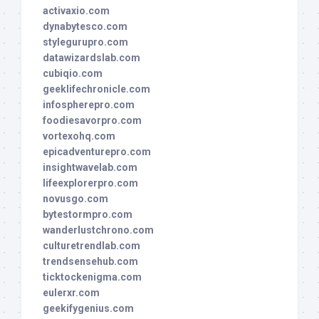
activaxio.com
dynabytesco.com
stylegurupro.com
datawizardslab.com
cubiqio.com
geeklifechronicle.com
infospherepro.com
foodiesavorpro.com
vortexohq.com
epicadventurepro.com
insightwavelab.com
lifeexplorerpro.com
novusgo.com
bytestormpro.com
wanderlustchrono.com
culturetrendlab.com
trendsensehub.com
ticktockenigma.com
eulerxr.com
geekifygenius.com