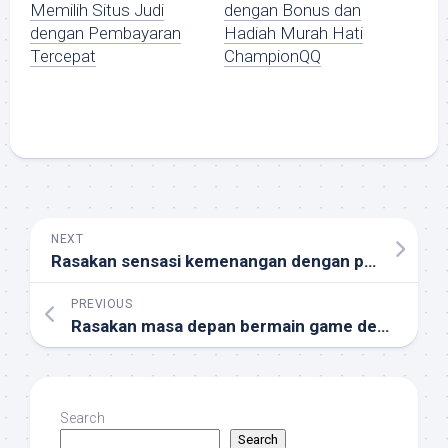
Memilih Situs Judi
dengan Bonus dan
dengan Pembayaran
Hadiah Murah Hati
Tercepat
ChampionQQ
NEXT
Rasakan sensasi kemenangan dengan permainan yang menyenangkan Wargaqq
PREVIOUS
Rasakan masa depan bermain game dengan Pelangiqq: Game tidak seperti yang lain
Search
Search