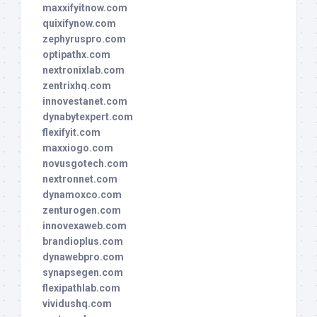
maxxifyitnow.com
quixifynow.com
zephyruspro.com
optipathx.com
nextronixlab.com
zentrixhq.com
innovestanet.com
dynabytexpert.com
flexifyit.com
maxxiogo.com
novusgotech.com
nextronnet.com
dynamoxco.com
zenturogen.com
innovexaweb.com
brandioplus.com
dynawebpro.com
synapsegen.com
flexipathlab.com
vividushq.com