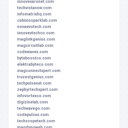
innovexaronet.com
techvistanow.com
infomatrixhq.com
cubixiosparklab.com
novaevotech.com
innovextechco.com
maglinkgenius.com
magcircuitlab.com
codewavex.com
byteboostco.com
elektrabyteco.com
magconnectxpert.com
truzestgenius.com
techpulsenet.com
zephyrtechxpert.com
infovortexco.com
digizinelab.com
techwavego.com
codepulsex.com
techscopetech.com
magdynoweb.com