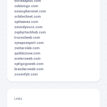
vortexaplus.com
cubixiogo.com
novuspherenet.com
orbitechnet.com
optiwavex.com
omnidynoco.com
zephyrtechhub.com
truzestweb.com
synapsexpert.com
zentarolab.com
quikbiznow.com
xceleroweb.com
optigogoweb.com
brandaroweb.com
zoomifyit.com
Links