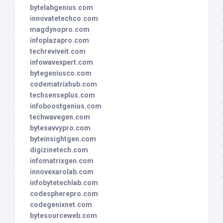
bytelabgenius.com
innovatetechco.com
magdynopro.com
infoplazapro.com
techreviveit.com
infowavexpert.com
bytegeniusco.com
codematrixhub.com
techsenseplus.com
infoboostgenius.com
techwavegen.com
bytesavvypro.com
byteinsightgen.com
digizinetech.com
infomatrixgen.com
innovexarolab.com
infobytetechlab.com
codespherepro.com
codegenixnet.com
bytesourceweb.com