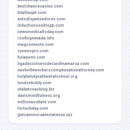
bestchancecasino.com
bilalliaqat.com
autodispensadores.com
inductioncooktopp.com
newsmedicaltoday.com
roofingnevada.info
magconnectx.com
synexispro.com
holayomi.com
ligadeciclismodecundinamarca.com
nashvilleworkerscompensationattorney.com
holyfamilycathedralschool.org
londonkiddy.com
ufabetcoaching.biz
davismindfulness.org
millionairebyte.com
fortechday.com
getcaminorealestateusa.xyz