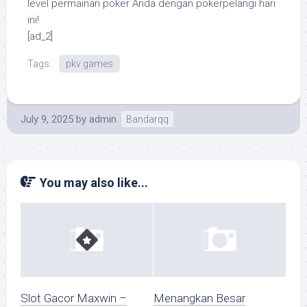
level permainan poker Anda dengan pokerpelangi hari
ini!
[ad_2]
Tags:
pkv games
July 9, 2025
by
admin
Bandarqq
You may also like...
Slot Gacor Maxwin –
Menangkan Besar