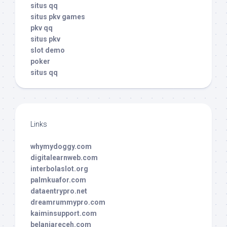
situs qq
situs pkv games
pkv qq
situs pkv
slot demo
poker
situs qq
Links
whymydoggy.com
digitalearnweb.com
interbolaslot.org
palmkuafor.com
dataentrypro.net
dreamrummypro.com
kaiminsupport.com
belanjareceh.com