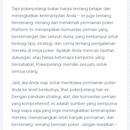
Tapi pokerpelangi bukan hanya tentang belajar dan
meningkatkan keterampilan Anda – ini juga tentang
bersenang -senang dan menikmati permainan poker.
Platform ini menampilkan komunitas pemain yang
bersemangat dari seluruh dunia, yang berkumpul untuk
berbagi tips, strategi, dan cerita tentang pengalaman
mereka di meja poker. Apakah Anda mencari nasihat,
dukungan, atau hanya beberapa kompetisi yang
bersahabat, Pokerpelangi memiliki sesuatu untuk
semua orang.
Jadi, jika Anda siap untuk membawa permainan poker
Anda ke level berikutnya, lihat pokerpelangi hari ini.
Dengan panduan strategi, alat, dan komunitas pemain
yang komprehensif, ini adalah sumber yang sempurna
bagi siapa saja yang ingin meningkatkan keterampilan
mereka, memenangkan lebih banyak permainan, dan
bersenang -senang bermain poker. Jangan lewatkan –