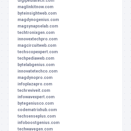
digipediatech.com
maglinkitnow.com
byteinsightweb.com
magdynogenius.com
magsynapselab.com
techtronixgen.com
innovextechpro.com
magcircuitweb.com
techscopexpert.com
techpediaweb.com
bytelabgenius.com
innovatetechco.com
magdynopro.com
infoplazapro.com
techreviveit.com
infowavexpert.com
bytegeniusco.com
codematrixhub.com
techsenseplus.com
infoboostgenius.com
techwavegen.com