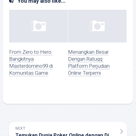
You may also like...
From Zero to Hero:
Menangkan Besar
Bangkitnya
Dengan Ratuqq:
Masterdomino99 di
Platform Perjudian
Komunitas Game
Online Terpemi
NEXT
Temukan Dunia Poker Online dengan DivaQQ