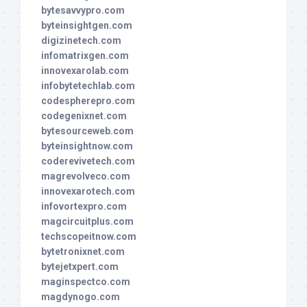
bytesavvypro.com
byteinsightgen.com
digizinetech.com
infomatrixgen.com
innovexarolab.com
infobytetechlab.com
codespherepro.com
codegenixnet.com
bytesourceweb.com
byteinsightnow.com
coderevivetech.com
magrevolveco.com
innovexarotech.com
infovortexpro.com
magcircuitplus.com
techscopeitnow.com
bytetronixnet.com
bytejetxpert.com
maginspectco.com
magdynogo.com