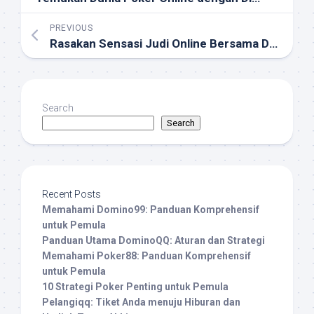
PREVIOUS
Rasakan Sensasi Judi Online Bersama Datukqq: Sebuah Review
Search
Search
Recent Posts
Memahami Domino99: Panduan Komprehensif
untuk Pemula
Panduan Utama DominoQQ: Aturan dan Strategi
Memahami Poker88: Panduan Komprehensif
untuk Pemula
10 Strategi Poker Penting untuk Pemula
Pelangiqq: Tiket Anda menuju Hiburan dan