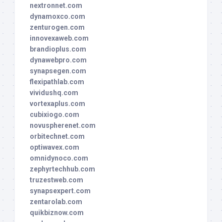
nextronnet.com
dynamoxco.com
zenturogen.com
innovexaweb.com
brandioplus.com
dynawebpro.com
synapsegen.com
flexipathlab.com
vividushq.com
vortexaplus.com
cubixiogo.com
novuspherenet.com
orbitechnet.com
optiwavex.com
omnidynoco.com
zephyrtechhub.com
truzestweb.com
synapsexpert.com
zentarolab.com
quikbiznow.com