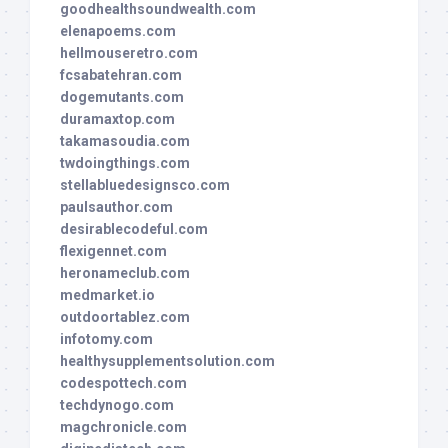
goodhealthsoundwealth.com
elenapoems.com
hellmouseretro.com
fcsabatehran.com
dogemutants.com
duramaxtop.com
takamasoudia.com
twdoingthings.com
stellabluedesignsco.com
paulsauthor.com
desirablecodeful.com
flexigennet.com
heronameclub.com
medmarket.io
outdoortablez.com
infotomy.com
healthysupplementsolution.com
codespottech.com
techdynogo.com
magchronicle.com