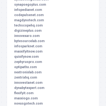
synapsegoplus.com
infopedianet.com
codepulsenet.com
magdynotech.com
techscopehq.com
digizineplus.com
innovexaro.com
bytesourcelab.com
infosparknet.com
maxxifyitnow.com
quixifynow.com
zephyruspro.com
optipathx.com
nextronixlab.com
zentrixhq.com
innovestanet.com
dynabytexpert.com
flexifyit.com
maxxiogo.com
novusgotech.com