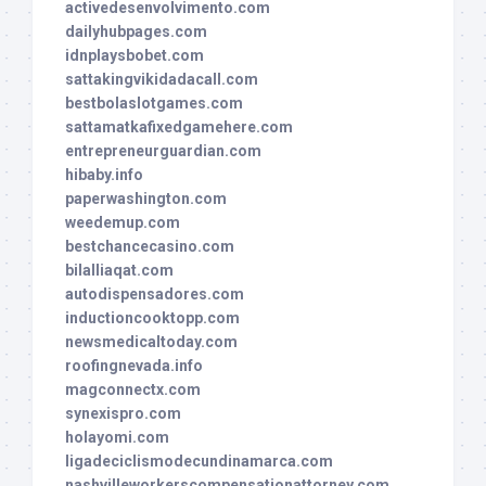
activedesenvolvimento.com
dailyhubpages.com
idnplaysbobet.com
sattakingvikidadacall.com
bestbolaslotgames.com
sattamatkafixedgamehere.com
entrepreneurguardian.com
hibaby.info
paperwashington.com
weedemup.com
bestchancecasino.com
bilalliaqat.com
autodispensadores.com
inductioncooktopp.com
newsmedicaltoday.com
roofingnevada.info
magconnectx.com
synexispro.com
holayomi.com
ligadeciclismodecundinamarca.com
nashvilleworkerscompensationattorney.com