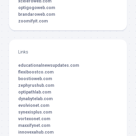
xceleroweb.com
optigogoweb.com
brandaroweb.com
zoomifyit.com
Links
educationalnewsupdates.com
flexiboostco.com
boostioweb.com
zephyrushub.com
optipathlab.com
dynabytelab.com
evolvionet.com
synexisplus.com
vortexonet.com
maxxifynet.com
innovexahub.com