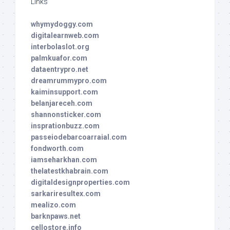
Links
whymydoggy.com
digitalearnweb.com
interbolaslot.org
palmkuafor.com
dataentrypro.net
dreamrummypro.com
kaiminsupport.com
belanjareceh.com
shannonsticker.com
insprationbuzz.com
passeiodebarcoarraial.com
fondworth.com
iamseharkhan.com
thelatestkhabrain.com
digitaldesignproperties.com
sarkariresultex.com
mealizo.com
barknpaws.net
cellostore.info