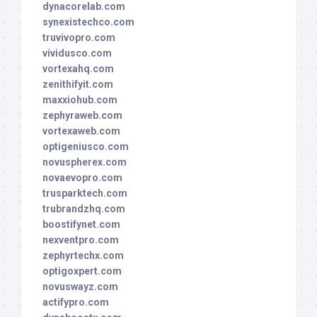
dynacorelab.com
synexistechco.com
truvivopro.com
vividusco.com
vortexahq.com
zenithifyit.com
maxxiohub.com
zephyraweb.com
vortexaweb.com
optigeniusco.com
novuspherex.com
novaevopro.com
trusparktech.com
trubrandzhq.com
boostifynet.com
nexventpro.com
zephyrtechx.com
optigoxpert.com
novuswayz.com
actifypro.com