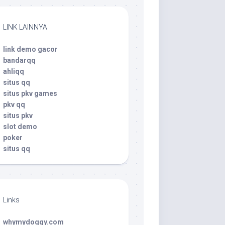
LINK LAINNYA
link demo gacor
bandarqq
ahliqq
situs qq
situs pkv games
pkv qq
situs pkv
slot demo
poker
situs qq
Links
whymydoggy.com