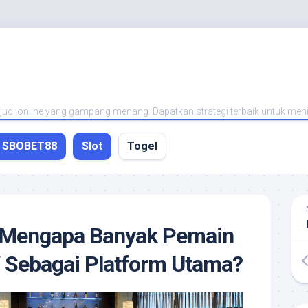
s judi online yang gampang menang. Dapatkan strategi terbaik untuk m
SBOBET88
Slot
Togel
 Mengapa Banyak Pemain
 Sebagai Platform Utama?