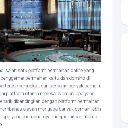
i salah satu platform permainan online yang
ra penggemar permainan kartu dan domino di
nya terus meningkat, dan semakin banyak pemain
gai platform utama mereka. Namun, apa yang
narik dibandingkan dengan platform permainan
kan membahas alasan mengapa banyak pemain lebih
 apa yang membuatnya menjadi pilihan utama
e.