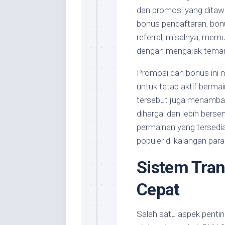
dan promosi yang ditaw
bonus pendaftaran, bonu
referral, misalnya, me
dengan mengajak teman 
Promosi dan bonus ini 
untuk tetap aktif bermai
tersebut juga menamba
dihargai dan lebih bers
permainan yang tersed
populer di kalangan par
Sistem Tra
Cepat
Salah satu aspek pentin