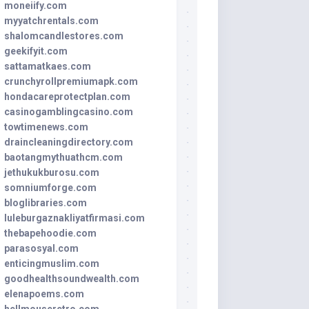
moneiify.com
myyatchrentals.com
shalomcandlestores.com
geekifyit.com
sattamatkaes.com
crunchyrollpremiumapk.com
hondacareprotectplan.com
casinogamblingcasino.com
towtimenews.com
draincleaningdirectory.com
baotangmythuathcm.com
jethukukburosu.com
somniumforge.com
bloglibraries.com
luleburgaznakliyatfirmasi.com
thebapehoodie.com
parasosyal.com
enticingmuslim.com
goodhealthsoundwealth.com
elenapoems.com
hellmouseretro.com