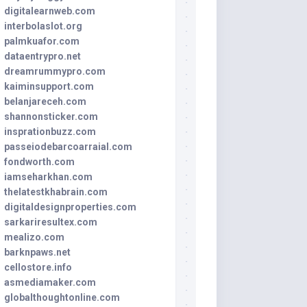
digitalearnweb.com
interbolaslot.org
palmkuafor.com
dataentrypro.net
dreamrummypro.com
kaiminsupport.com
belanjareceh.com
shannonsticker.com
insprationbuzz.com
passeiodebarcoarraial.com
fondworth.com
iamseharkhan.com
thelatestkhabrain.com
digitaldesignproperties.com
sarkariresultex.com
mealizo.com
barknpaws.net
cellostore.info
asmediamaker.com
globalthoughtonline.com