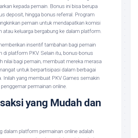
arkan kepada pemain. Bonus ini bisa berupa
s deposit, hingga bonus referral. Program
mungkinkan pemain untuk mendapatkan komisi
atau keluarga bergabung ke dalam platform.
memberikan insentif tambahan bagi pemain
n di platform PKV. Selain itu, bonus-bonus
h nilai bagi pemain, membuat mereka merasa
emangat untuk berpartisipasi dalam berbagai
ia. Inilah yang membuat PKV Games semakin
a penggemar permainan online.
nsaksi yang Mudah dan
g dalam platform permainan online adalah