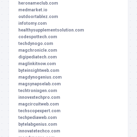
heronameclub.com
medmarket.io
outdoortablez.com
infotomy.com
healthysupplementsolution.com
codespottech.com
techdynogo.com
magchronicle.com
digipediatech.com
maglinkitnow.com
byteinsightweb.com
magdynogenius.com
magsynapselab.com
techtronixgen.com
innovextechpro.com
magcircuitweb.com
techscopexpert.com
techpediaweb.com
bytelabgenius.com
innovatetechco.com