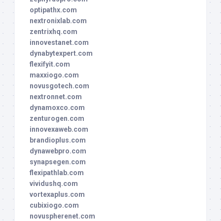
optipathx.com
nextronixlab.com
zentrixhq.com
innovestanet.com
dynabytexpert.com
flexifyit.com
maxxiogo.com
novusgotech.com
nextronnet.com
dynamoxco.com
zenturogen.com
innovexaweb.com
brandioplus.com
dynawebpro.com
synapsegen.com
flexipathlab.com
vividushq.com
vortexaplus.com
cubixiogo.com
novuspherenet.com