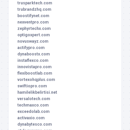
trusparktech.com
trubrandzhq.com
boostifynet.com
nexventpro.com
zephyrtechx.com
optigoxpert.com
novuswayz.com
actifypro.com
dynaboostx.com
instaflexco.com
innovistapro.com
flexiboostlab.com
vortexohqplus.com
swiftiopro.com
hamilelikbelirtisi.net
versalotech.com
techmaxco.com
exceedolab.com
activaxio.com
dynabytesco.com