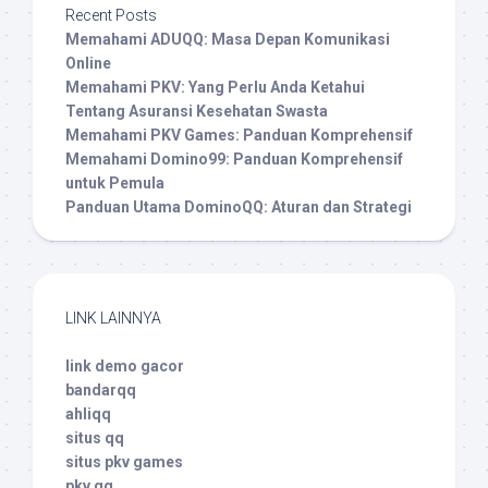
Recent Posts
Memahami ADUQQ: Masa Depan Komunikasi
Online
Memahami PKV: Yang Perlu Anda Ketahui
Tentang Asuransi Kesehatan Swasta
Memahami PKV Games: Panduan Komprehensif
Memahami Domino99: Panduan Komprehensif
untuk Pemula
Panduan Utama DominoQQ: Aturan dan Strategi
LINK LAINNYA
link demo gacor
bandarqq
ahliqq
situs qq
situs pkv games
pkv qq