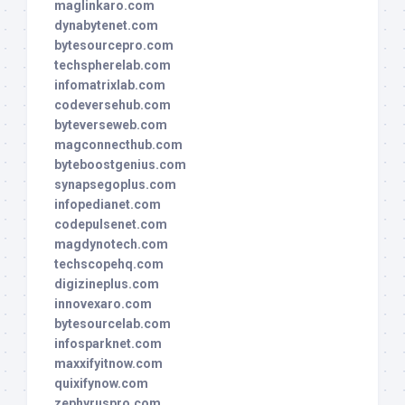
maglinkaro.com
dynabytenet.com
bytesourcepro.com
techspherelab.com
infomatrixlab.com
codeversehub.com
byteverseweb.com
magconnecthub.com
byteboostgenius.com
synapsegoplus.com
infopedianet.com
codepulsenet.com
magdynotech.com
techscopehq.com
digizineplus.com
innovexaro.com
bytesourcelab.com
infosparknet.com
maxxifyitnow.com
quixifynow.com
zephyruspro.com