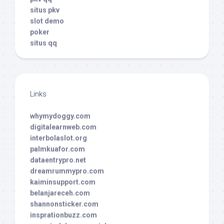
situs pkv
slot demo
poker
situs qq
Links
whymydoggy.com
digitalearnweb.com
interbolaslot.org
palmkuafor.com
dataentrypro.net
dreamrummypro.com
kaiminsupport.com
belanjareceh.com
shannonsticker.com
insprationbuzz.com