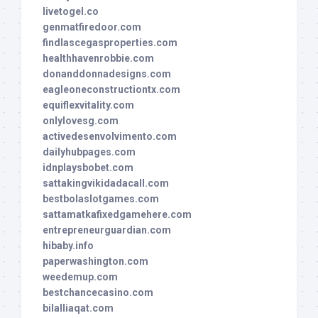
livetogel.co
genmatfiredoor.com
findlascegasproperties.com
healthhavenrobbie.com
donanddonnadesigns.com
eagleoneconstructiontx.com
equiflexvitality.com
onlylovesg.com
activedesenvolvimento.com
dailyhubpages.com
idnplaysbobet.com
sattakingvikidadacall.com
bestbolaslotgames.com
sattamatkafixedgamehere.com
entrepreneurguardian.com
hibaby.info
paperwashington.com
weedemup.com
bestchancecasino.com
bilalliaqat.com