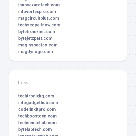
innovexarotech.com
infovortexpro.com
magcircuitplus.com
techscopeitnow.com
bytetronixnet.com
bytejetxpert.com
maginspectco.com
magdynogo.com
Links
techtronixhq.com
infogadgethub.com
codelinkitpro.com
techboostgen.com
techsensehub.com
bytelabtech.com