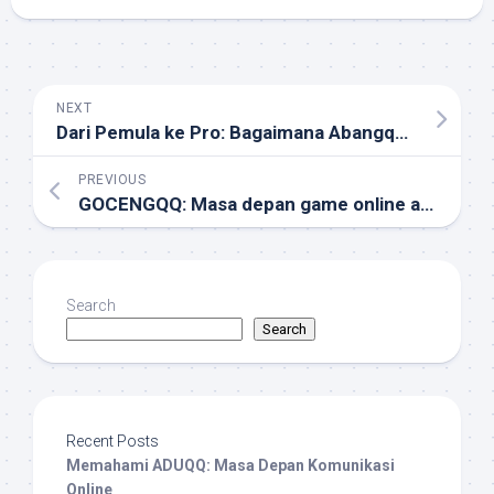
NEXT
Dari Pemula ke Pro: Bagaimana Abangqq Dapat Membantu Anda Menguasai Poker Online
PREVIOUS
GOCENGQQ: Masa depan game online ada di sini
Search
Search
Recent Posts
Memahami ADUQQ: Masa Depan Komunikasi
Online