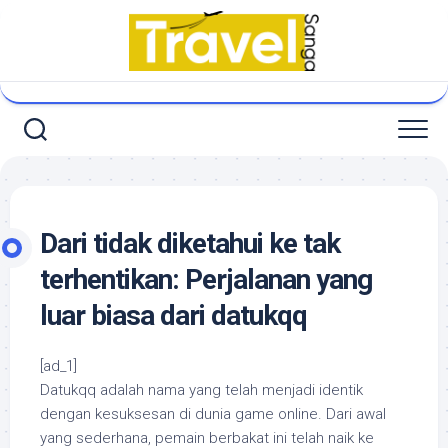
Skip
to
content
Dari tidak diketahui ke tak
terhentikan: Perjalanan yang
luar biasa dari datukqq
[ad_1]
Datukqq adalah nama yang telah menjadi identik
dengan kesuksesan di dunia game online. Dari awal
yang sederhana, pemain berbakat ini telah naik ke