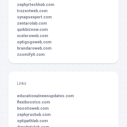
zephyrtechhub.com
truzestweb.com
synapsexpert.com
zentarolab.com
quikbiznow.com
xceleroweb.com
optigogoweb.com
brandaroweb.com
zoomifyit.com
Links
educationalnewsupdates.com
flexiboostco.com
boostioweb.com
zephyrushub.com
optipathlab.com