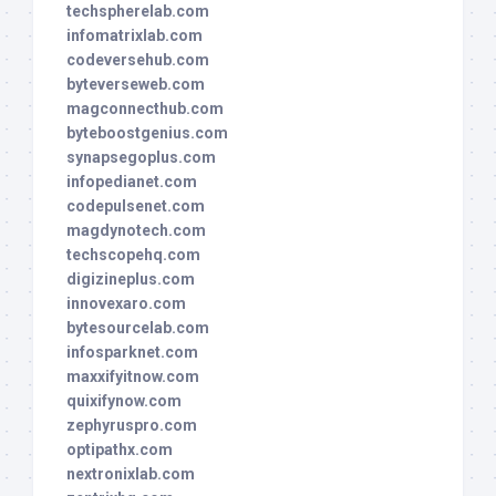
techspherelab.com
infomatrixlab.com
codeversehub.com
byteverseweb.com
magconnecthub.com
byteboostgenius.com
synapsegoplus.com
infopedianet.com
codepulsenet.com
magdynotech.com
techscopehq.com
digizineplus.com
innovexaro.com
bytesourcelab.com
infosparknet.com
maxxifyitnow.com
quixifynow.com
zephyruspro.com
optipathx.com
nextronixlab.com