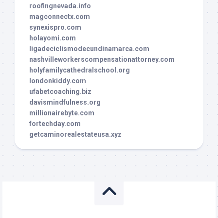
roofingnevada.info
magconnectx.com
synexispro.com
holayomi.com
ligadeciclismodecundinamarca.com
nashvilleworkerscompensationattorney.com
holyfamilycathedralschool.org
londonkiddy.com
ufabetcoaching.biz
davismindfulness.org
millionairebyte.com
fortechday.com
getcaminorealestateusa.xyz