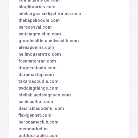
somniumforge.com
bloglibraries.com
luleburgaznakliyatfirmasi.com
thebapehoodie.com
parasosyal.com
enticingmuslim.com
goodhealthsoundwealth.com
elenapoems.com
hellmouseretro.com
fcsabatehran.com
dogemutants.com
duramaxtop.com
takamasoudia.com
twdoingthings.com
stellabluedesignsco.com
paulsauthor.com
desirablecodeful.com
flexigennet.com
heronameclub.com
medmarket.io
outdoortablez.com