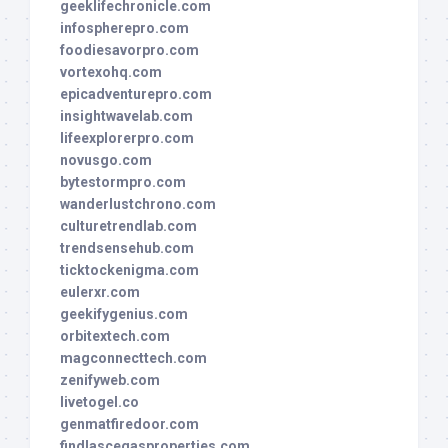
geeklifechronicle.com
infospherepro.com
foodiesavorpro.com
vortexohq.com
epicadventurepro.com
insightwavelab.com
lifeexplorerpro.com
novusgo.com
bytestormpro.com
wanderlustchrono.com
culturetrendlab.com
trendsensehub.com
ticktockenigma.com
eulerxr.com
geekifygenius.com
orbitextech.com
magconnecttech.com
zenifyweb.com
livetogel.co
genmatfiredoor.com
findlascegasproperties.com