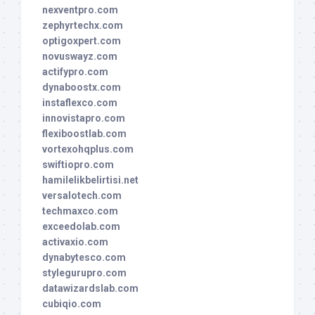
nexventpro.com
zephyrtechx.com
optigoxpert.com
novuswayz.com
actifypro.com
dynaboostx.com
instaflexco.com
innovistapro.com
flexiboostlab.com
vortexohqplus.com
swiftiopro.com
hamilelikbelirtisi.net
versalotech.com
techmaxco.com
exceedolab.com
activaxio.com
dynabytesco.com
stylegurupro.com
datawizardslab.com
cubiqio.com