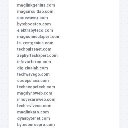
maglinkgenius.com
magcircuitlab.com
codewavex.com
byteboostco.com
elektrabyteco.com
magconnectxpert.com
truzestgenius.com
techpulsenet.com
zephyrtechxpert.com
infovortexco.com
digizinelab.com
techwavego.com
codepulsex.com
techscopetech.com
magdynoweb.com
innovexaroweb.com
techreviveco.com
maglinkaro.com
dynabytenet.com
bytesourcepro.com