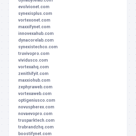
dynabytelab.com
evolvionet.com
synexisplus.com
vortexonet.com
maxxifynet.com
innovexahub.com
dynacorelab.com
synexistechco.com
truvivopro.com
vividusco.com
vortexahq.com
zenithifyit.com
maxxiohub.com
zephyraweb.com
vortexaweb.com
optigeniusco.com
novuspherex.com
novaevopro.com
trusparktech.com
trubrandzhq.com
boostifynet.com