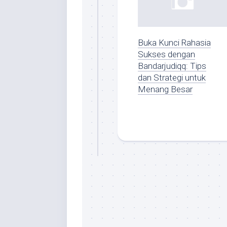
Buka Kunci Rahasia
Sukses dengan
Bandarjudiqq: Tips
dan Strategi untuk
Menang Besar