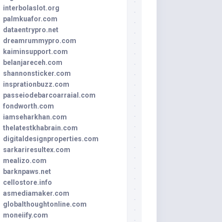
interbolaslot.org
palmkuafor.com
dataentrypro.net
dreamrummypro.com
kaiminsupport.com
belanjareceh.com
shannonsticker.com
insprationbuzz.com
passeiodebarcoarraial.com
fondworth.com
iamseharkhan.com
thelatestkhabrain.com
digitaldesignproperties.com
sarkariresultex.com
mealizo.com
barknpaws.net
cellostore.info
asmediamaker.com
globalthoughtonline.com
moneiify.com