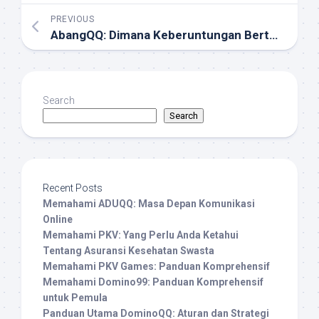
PREVIOUS
AbangQQ: Dimana Keberuntungan Bertemu Keterampilan dalam Dunia Game Online
Search
Search
Recent Posts
Memahami ADUQQ: Masa Depan Komunikasi
Online
Memahami PKV: Yang Perlu Anda Ketahui
Tentang Asuransi Kesehatan Swasta
Memahami PKV Games: Panduan Komprehensif
Memahami Domino99: Panduan Komprehensif
untuk Pemula
Panduan Utama DominoQQ: Aturan dan Strategi