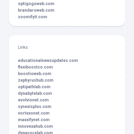
optigogoweb.com
brandaroweb.com
zoomifyit.com
Links
educationalnewsupdates.com
flexiboostco.com
boostioweb.com
zephyrushub.com
optipathlab.com
dynabytelab.com
evolvionet.com
synexisplus.com
vortexonet.com
maxxifynet.com
innovexahub.com
dynacorelab.com