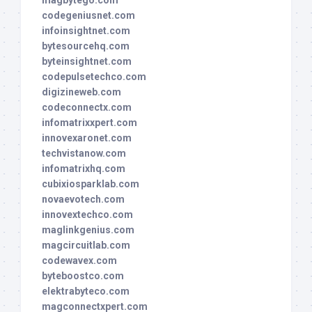
magbytego.com
codegeniusnet.com
infoinsightnet.com
bytesourcehq.com
byteinsightnet.com
codepulsetechco.com
digizineweb.com
codeconnectx.com
infomatrixxpert.com
innovexaronet.com
techvistanow.com
infomatrixhq.com
cubixiosparklab.com
novaevotech.com
innovextechco.com
maglinkgenius.com
magcircuitlab.com
codewavex.com
byteboostco.com
elektrabyteco.com
magconnectxpert.com