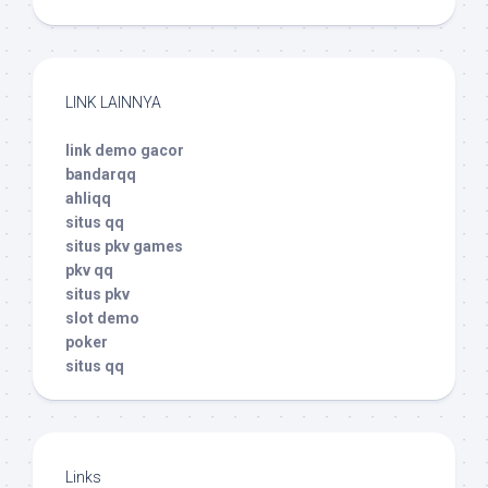
LINK LAINNYA
link demo gacor
bandarqq
ahliqq
situs qq
situs pkv games
pkv qq
situs pkv
slot demo
poker
situs qq
Links