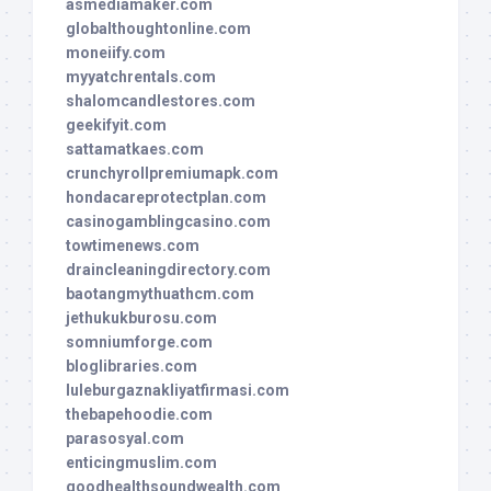
asmediamaker.com
globalthoughtonline.com
moneiify.com
myyatchrentals.com
shalomcandlestores.com
geekifyit.com
sattamatkaes.com
crunchyrollpremiumapk.com
hondacareprotectplan.com
casinogamblingcasino.com
towtimenews.com
draincleaningdirectory.com
baotangmythuathcm.com
jethukukburosu.com
somniumforge.com
bloglibraries.com
luleburgaznakliyatfirmasi.com
thebapehoodie.com
parasosyal.com
enticingmuslim.com
goodhealthsoundwealth.com