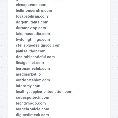
elenapoems.com
hellmouseretro.com
fcsabatehran.com
dogemutants.com
duramaxtop.com
takamasoudia.com
twdoingthings.com
stellabluedesignsco.com
paulsauthor.com
desirablecodeful.com
flexigennet.com
heronameclub.com
medmarket.io
outdoortablez.com
infotomy.com
healthysupplementsolution.com
codespottech.com
techdynogo.com
magchronicle.com
digipediatech.com