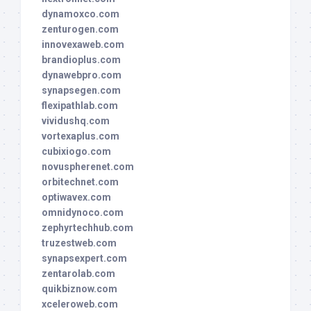
dynamoxco.com
zenturogen.com
innovexaweb.com
brandioplus.com
dynawebpro.com
synapsegen.com
flexipathlab.com
vividushq.com
vortexaplus.com
cubixiogo.com
novuspherenet.com
orbitechnet.com
optiwavex.com
omnidynoco.com
zephyrtechhub.com
truzestweb.com
synapsexpert.com
zentarolab.com
quikbiznow.com
xceleroweb.com