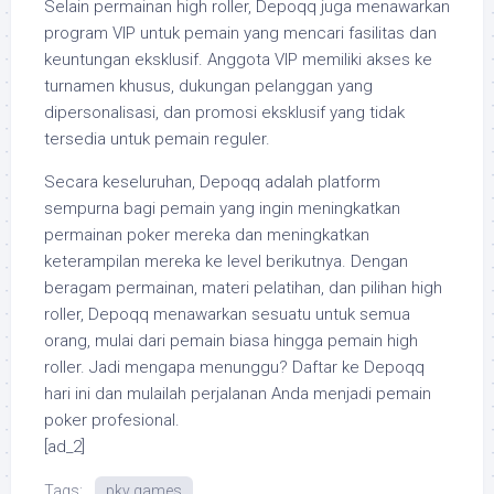
Selain permainan high roller, Depoqq juga menawarkan
program VIP untuk pemain yang mencari fasilitas dan
keuntungan eksklusif. Anggota VIP memiliki akses ke
turnamen khusus, dukungan pelanggan yang
dipersonalisasi, dan promosi eksklusif yang tidak
tersedia untuk pemain reguler.
Secara keseluruhan, Depoqq adalah platform
sempurna bagi pemain yang ingin meningkatkan
permainan poker mereka dan meningkatkan
keterampilan mereka ke level berikutnya. Dengan
beragam permainan, materi pelatihan, dan pilihan high
roller, Depoqq menawarkan sesuatu untuk semua
orang, mulai dari pemain biasa hingga pemain high
roller. Jadi mengapa menunggu? Daftar ke Depoqq
hari ini dan mulailah perjalanan Anda menjadi pemain
poker profesional.
[ad_2]
Tags:
pkv games