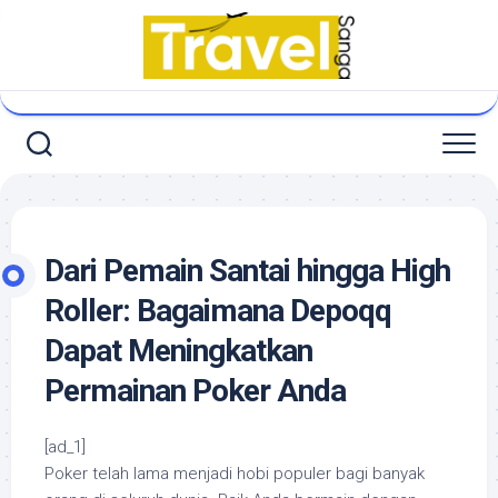
Skip
to
content
Dari Pemain Santai hingga High
Roller: Bagaimana Depoqq
Dapat Meningkatkan
Permainan Poker Anda
[ad_1]
Poker telah lama menjadi hobi populer bagi banyak