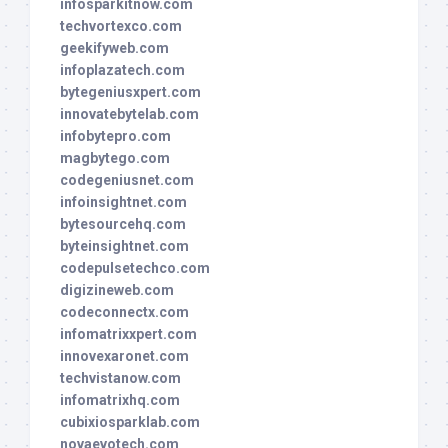
infosparkitnow.com
techvortexco.com
geekifyweb.com
infoplazatech.com
bytegeniusxpert.com
innovatebytelab.com
infobytepro.com
magbytego.com
codegeniusnet.com
infoinsightnet.com
bytesourcehq.com
byteinsightnet.com
codepulsetechco.com
digizineweb.com
codeconnectx.com
infomatrixxpert.com
innovexaronet.com
techvistanow.com
infomatrixhq.com
cubixiosparklab.com
novaevotech.com