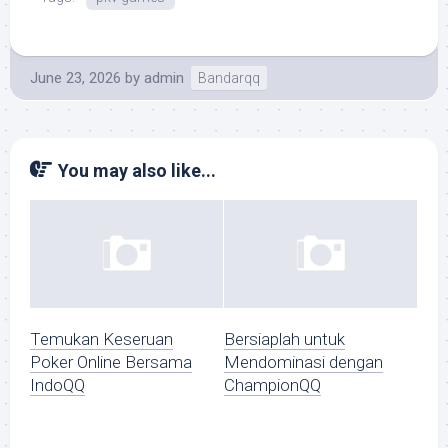
June 23, 2026
by
admin
Bandarqq
You may also like...
Temukan Keseruan
Bersiaplah untuk
Poker Online Bersama
Mendominasi dengan
IndoQQ
ChampionQQ