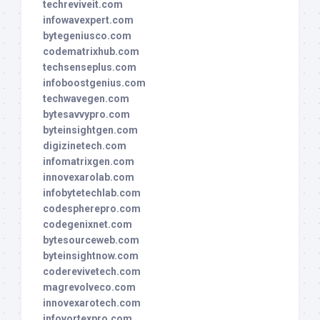
techreviveit.com
infowavexpert.com
bytegeniusco.com
codematrixhub.com
techsenseplus.com
infoboostgenius.com
techwavegen.com
bytesavvypro.com
byteinsightgen.com
digizinetech.com
infomatrixgen.com
innovexarolab.com
infobytetechlab.com
codespherepro.com
codegenixnet.com
bytesourceweb.com
byteinsightnow.com
coderevivetech.com
magrevolveco.com
innovexarotech.com
infovortexpro.com