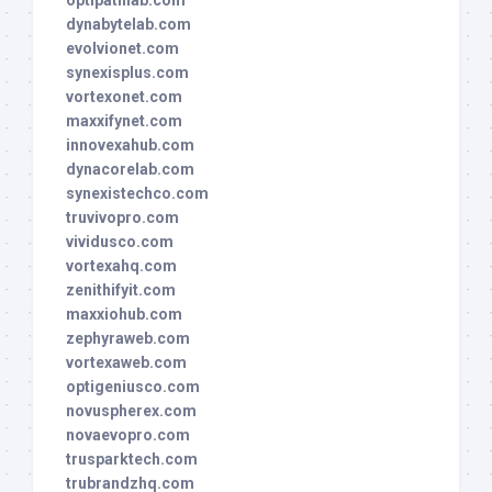
optipathlab.com
dynabytelab.com
evolvionet.com
synexisplus.com
vortexonet.com
maxxifynet.com
innovexahub.com
dynacorelab.com
synexistechco.com
truvivopro.com
vividusco.com
vortexahq.com
zenithifyit.com
maxxiohub.com
zephyraweb.com
vortexaweb.com
optigeniusco.com
novuspherex.com
novaevopro.com
trusparktech.com
trubrandzhq.com