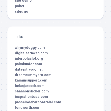
slot demo
poker
situs qq
Links
whymydoggy.com
digitalearnweb.com
interbolaslot.org
palmkuafor.com
dataentrypro.net
dreamrummypro.com
kaiminsupport.com
belanjareceh.com
shannonsticker.com
insprationbuzz.com
passeiodebarcoarraial.com
fondworth.com