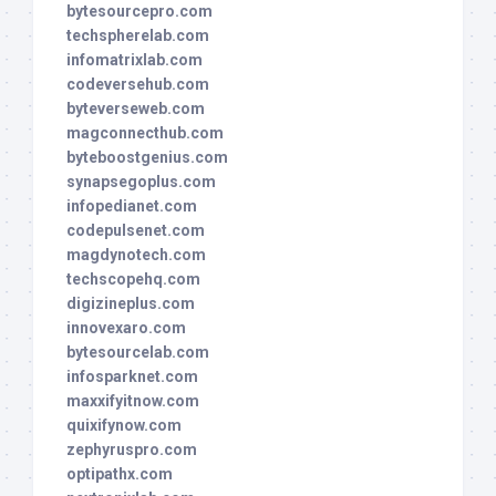
bytesourcepro.com
techspherelab.com
infomatrixlab.com
codeversehub.com
byteverseweb.com
magconnecthub.com
byteboostgenius.com
synapsegoplus.com
infopedianet.com
codepulsenet.com
magdynotech.com
techscopehq.com
digizineplus.com
innovexaro.com
bytesourcelab.com
infosparknet.com
maxxifyitnow.com
quixifynow.com
zephyruspro.com
optipathx.com