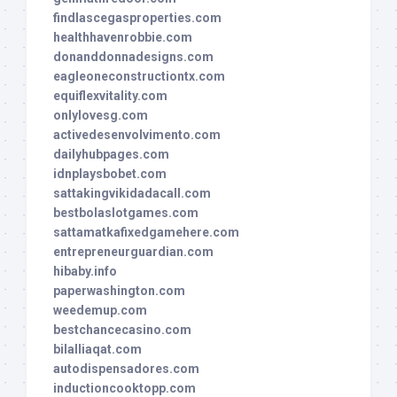
findlascegasproperties.com
healthhavenrobbie.com
donanddonnadesigns.com
eagleoneconstructiontx.com
equiflexvitality.com
onlylovesg.com
activedesenvolvimento.com
dailyhubpages.com
idnplaysbobet.com
sattakingvikidadacall.com
bestbolaslotgames.com
sattamatkafixedgamehere.com
entrepreneurguardian.com
hibaby.info
paperwashington.com
weedemup.com
bestchancecasino.com
bilalliaqat.com
autodispensadores.com
inductioncooktopp.com