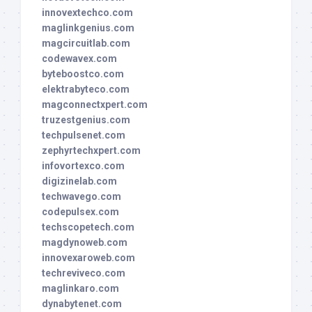
innovextechco.com
maglinkgenius.com
magcircuitlab.com
codewavex.com
byteboostco.com
elektrabyteco.com
magconnectxpert.com
truzestgenius.com
techpulsenet.com
zephyrtechxpert.com
infovortexco.com
digizinelab.com
techwavego.com
codepulsex.com
techscopetech.com
magdynoweb.com
innovexaroweb.com
techreviveco.com
maglinkaro.com
dynabytenet.com