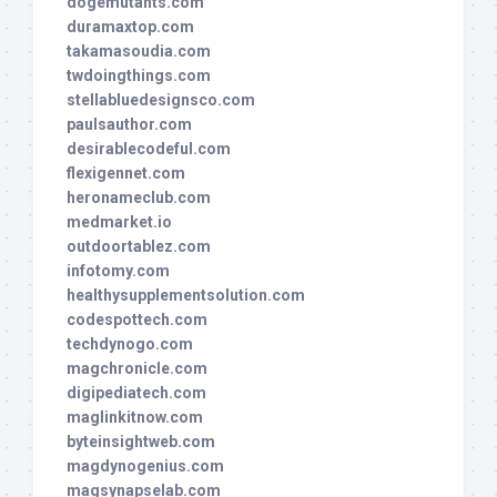
dogemutants.com
duramaxtop.com
takamasoudia.com
twdoingthings.com
stellabluedesignsco.com
paulsauthor.com
desirablecodeful.com
flexigennet.com
heronameclub.com
medmarket.io
outdoortablez.com
infotomy.com
healthysupplementsolution.com
codespottech.com
techdynogo.com
magchronicle.com
digipediatech.com
maglinkitnow.com
byteinsightweb.com
magdynogenius.com
magsynapselab.com