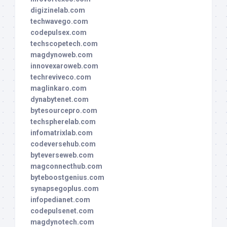
digizinelab.com
techwavego.com
codepulsex.com
techscopetech.com
magdynoweb.com
innovexaroweb.com
techreviveco.com
maglinkaro.com
dynabytenet.com
bytesourcepro.com
techspherelab.com
infomatrixlab.com
codeversehub.com
byteverseweb.com
magconnecthub.com
byteboostgenius.com
synapsegoplus.com
infopedianet.com
codepulsenet.com
magdynotech.com