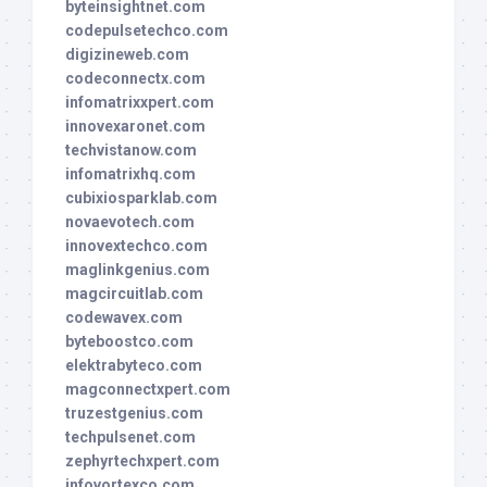
byteinsightnet.com
codepulsetechco.com
digizineweb.com
codeconnectx.com
infomatrixxpert.com
innovexaronet.com
techvistanow.com
infomatrixhq.com
cubixiosparklab.com
novaevotech.com
innovextechco.com
maglinkgenius.com
magcircuitlab.com
codewavex.com
byteboostco.com
elektrabyteco.com
magconnectxpert.com
truzestgenius.com
techpulsenet.com
zephyrtechxpert.com
infovortexco.com