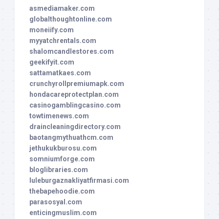
asmediamaker.com
globalthoughtonline.com
moneiify.com
myyatchrentals.com
shalomcandlestores.com
geekifyit.com
sattamatkaes.com
crunchyrollpremiumapk.com
hondacareprotectplan.com
casinogamblingcasino.com
towtimenews.com
draincleaningdirectory.com
baotangmythuathcm.com
jethukukburosu.com
somniumforge.com
bloglibraries.com
luleburgaznakliyatfirmasi.com
thebapehoodie.com
parasosyal.com
enticingmuslim.com