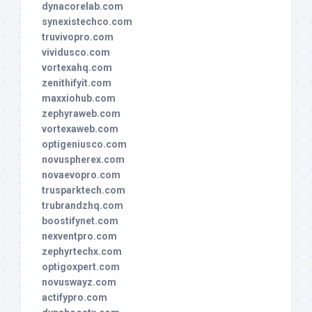
dynacorelab.com
synexistechco.com
truvivopro.com
vividusco.com
vortexahq.com
zenithifyit.com
maxxiohub.com
zephyraweb.com
vortexaweb.com
optigeniusco.com
novuspherex.com
novaevopro.com
trusparktech.com
trubrandzhq.com
boostifynet.com
nexventpro.com
zephyrtechx.com
optigoxpert.com
novuswayz.com
actifypro.com