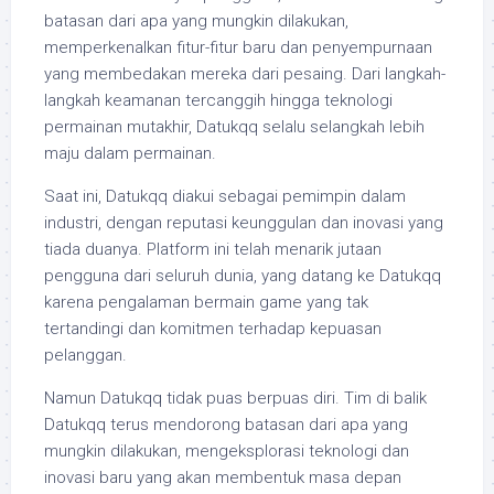
batasan dari apa yang mungkin dilakukan,
memperkenalkan fitur-fitur baru dan penyempurnaan
yang membedakan mereka dari pesaing. Dari langkah-
langkah keamanan tercanggih hingga teknologi
permainan mutakhir, Datukqq selalu selangkah lebih
maju dalam permainan.
Saat ini, Datukqq diakui sebagai pemimpin dalam
industri, dengan reputasi keunggulan dan inovasi yang
tiada duanya. Platform ini telah menarik jutaan
pengguna dari seluruh dunia, yang datang ke Datukqq
karena pengalaman bermain game yang tak
tertandingi dan komitmen terhadap kepuasan
pelanggan.
Namun Datukqq tidak puas berpuas diri. Tim di balik
Datukqq terus mendorong batasan dari apa yang
mungkin dilakukan, mengeksplorasi teknologi dan
inovasi baru yang akan membentuk masa depan