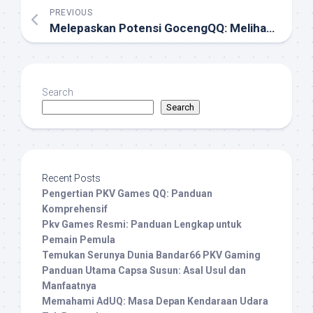
PREVIOUS
Melepaskan Potensi GocengQQ: Melihat Fitur dan Penawarannya
Search
Search
Recent Posts
Pengertian PKV Games QQ: Panduan
Komprehensif
Pkv Games Resmi: Panduan Lengkap untuk
Pemain Pemula
Temukan Serunya Dunia Bandar66 PKV Gaming
Panduan Utama Capsa Susun: Asal Usul dan
Manfaatnya
Memahami AdUQ: Masa Depan Kendaraan Udara