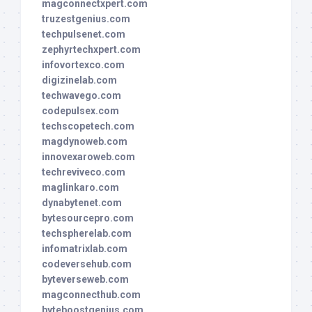
magconnectxpert.com
truzestgenius.com
techpulsenet.com
zephyrtechxpert.com
infovortexco.com
digizinelab.com
techwavego.com
codepulsex.com
techscopetech.com
magdynoweb.com
innovexaroweb.com
techreviveco.com
maglinkaro.com
dynabytenet.com
bytesourcepro.com
techspherelab.com
infomatrixlab.com
codeversehub.com
byteverseweb.com
magconnecthub.com
byteboostgenius.com