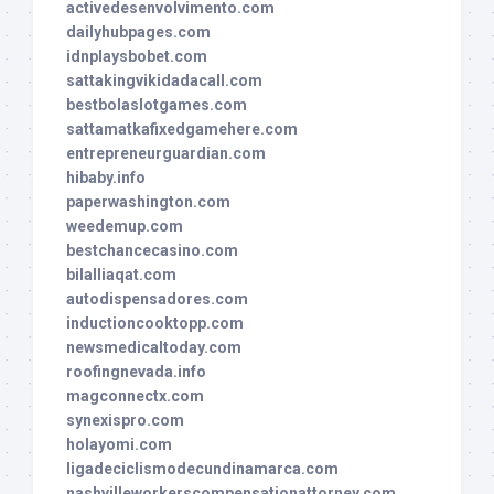
activedesenvolvimento.com
dailyhubpages.com
idnplaysbobet.com
sattakingvikidadacall.com
bestbolaslotgames.com
sattamatkafixedgamehere.com
entrepreneurguardian.com
hibaby.info
paperwashington.com
weedemup.com
bestchancecasino.com
bilalliaqat.com
autodispensadores.com
inductioncooktopp.com
newsmedicaltoday.com
roofingnevada.info
magconnectx.com
synexispro.com
holayomi.com
ligadeciclismodecundinamarca.com
nashvilleworkerscompensationattorney.com