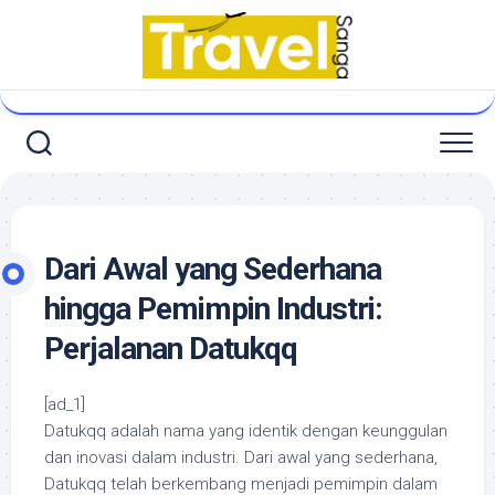
Skip
to
content
Dari Awal yang Sederhana
hingga Pemimpin Industri:
Perjalanan Datukqq
[ad_1]
Datukqq adalah nama yang identik dengan keunggulan
dan inovasi dalam industri. Dari awal yang sederhana,
Datukqq telah berkembang menjadi pemimpin dalam