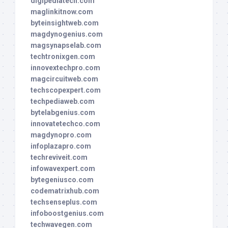
digipediatech.com
maglinkitnow.com
byteinsightweb.com
magdynogenius.com
magsynapselab.com
techtronixgen.com
innovextechpro.com
magcircuitweb.com
techscopexpert.com
techpediaweb.com
bytelabgenius.com
innovatetechco.com
magdynopro.com
infoplazapro.com
techreviveit.com
infowavexpert.com
bytegeniusco.com
codematrixhub.com
techsenseplus.com
infoboostgenius.com
techwavegen.com