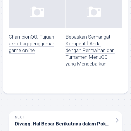
ChampionQQ: Tujuan
Bebaskan Semangat
akhir bagi penggemar
Kompetitif Anda
game online
dengan Permainan dan
Turnamen MenuQQ
yang Mendebarkan
NEXT
Divaqq: Hal Besar Berikutnya dalam Poker Online