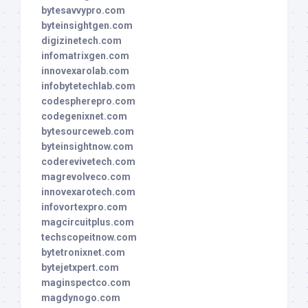
bytesavvypro.com
byteinsightgen.com
digizinetech.com
infomatrixgen.com
innovexarolab.com
infobytetechlab.com
codespherepro.com
codegenixnet.com
bytesourceweb.com
byteinsightnow.com
coderevivetech.com
magrevolveco.com
innovexarotech.com
infovortexpro.com
magcircuitplus.com
techscopeitnow.com
bytetronixnet.com
bytejetxpert.com
maginspectco.com
magdynogo.com