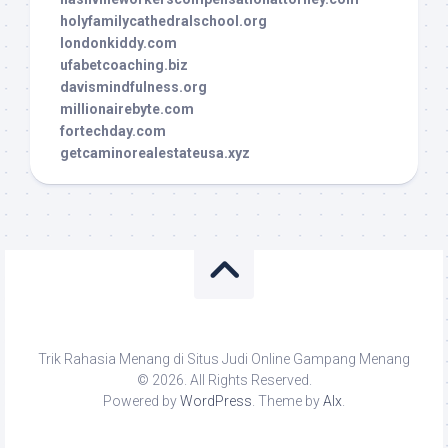
holyfamilycathedralschool.org
londonkiddy.com
ufabetcoaching.biz
davismindfulness.org
millionairebyte.com
fortechday.com
getcaminorealestateusa.xyz
Trik Rahasia Menang di Situs Judi Online Gampang Menang
© 2026. All Rights Reserved.
Powered by
WordPress
. Theme by
Alx
.