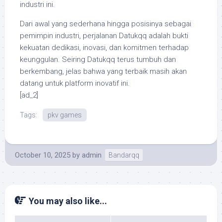
industri ini.
Dari awal yang sederhana hingga posisinya sebagai
pemimpin industri, perjalanan Datukqq adalah bukti
kekuatan dedikasi, inovasi, dan komitmen terhadap
keunggulan. Seiring Datukqq terus tumbuh dan
berkembang, jelas bahwa yang terbaik masih akan
datang untuk platform inovatif ini.
[ad_2]
Tags:
pkv games
October 10, 2025
by
admin
Bandarqq
You may also like...