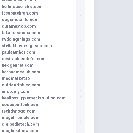
hellmouseretro.com
fcsabatehran.com
dogemutants.com
duramaxtop.com
takamasoudia.com
twdoingthings.com
stellabluedesignsco.com
paulsauthor.com
desirablecodeful.com
flexigennet.com
heronameclub.com
medmarket.io
outdoortablez.com
infotomy.com
healthysupplementsolution.com
codespottech.com
techdynogo.com
magchronicle.com
digipediatech.com
maglinkitnow.com