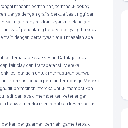
bagai macam permainan, termasuk poker,
 semuanya dengan grafis berkualitas tinggi dan
ereka juga menyediakan layanan pelanggan
n tim staf pendukung berdedikasi yang tersedia
emain dengan pertanyaan atau masalah apa
tribusi terhadap kesuksesan Datukqq adalah
ap fair play dan transparansi. Mereka
 enkripsi canggih untuk memastikan bahwa
n informasi pribadi pemain terlindungi. Mereka
ngaudit permainan mereka untuk memastikan
ut adil dan acak, memberikan ketenangan
emain bahwa mereka mendapatkan kesempatan
berikan pengalaman bermain game terbaik,