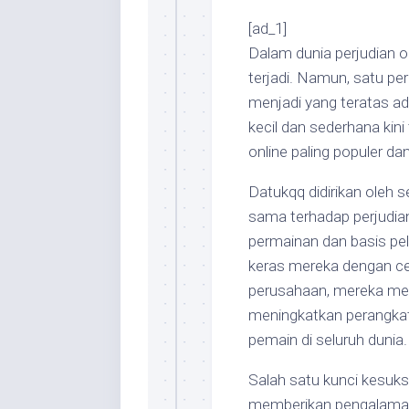
[ad_1]
Dalam dunia perjudian on
terjadi. Namun, satu p
menjadi yang teratas ad
kecil dan sederhana kini
online paling populer da
Datukqq didirikan oleh
sama terhadap perjudi
permainan dan basis pel
keras mereka dengan ce
perusahaan, mereka me
meningkatkan perangkat
pemain di seluruh dunia.
Salah satu kunci kesuk
memberikan pengalaman