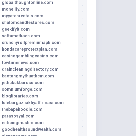
globalthoughtonline.com
moneiify.com
myyatchrentals.com
shalomcandlestores.com
geekifyit.com
sattamatkaes.com
crunchyrollpremiumapk.com
hondacareprotectplan.com
casinogamblingcasino.com
towtimenews.com
draincleaningdirectory.com
baotangmythuathcm.com
jethukukburosu.com
somniumforge.com
bloglibraries.com
luleburgaznakliyatfirmasi.com
thebapehoodie.com
parasosyal.com
enticingmuslim.com
goodhealthsoundwealth.com
elenapoems.com