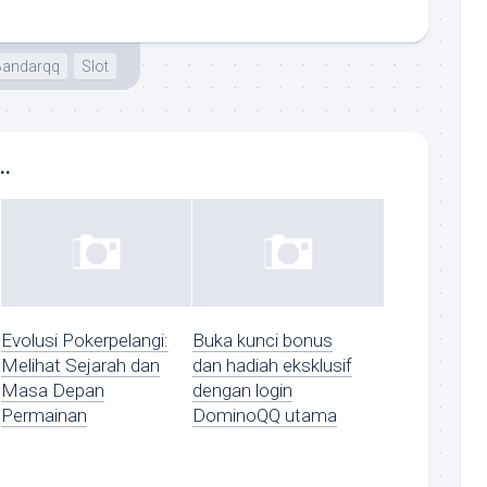
Bandarqq
Slot
..
Evolusi Pokerpelangi:
Buka kunci bonus
Melihat Sejarah dan
dan hadiah eksklusif
Masa Depan
dengan login
Permainan
DominoQQ utama