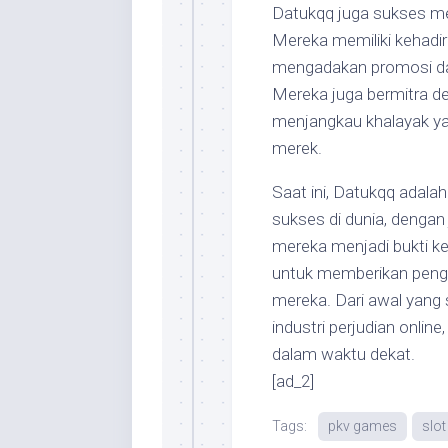
Datukqq juga sukses m
Mereka memiliki kehadir
mengadakan promosi da
Mereka juga bermitra de
menjangkau khalayak y
merek.
Saat ini, Datukqq adalah
sukses di dunia, dengan
mereka menjadi bukti ke
untuk memberikan peng
mereka. Dari awal yang
industri perjudian onli
dalam waktu dekat.
[ad_2]
Tags:
pkv games
slot