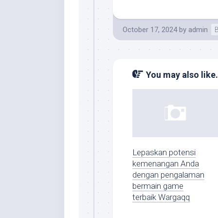
October 17, 2024
by
admin
You may also like.
Lepaskan potensi
kemenangan Anda
dengan pengalaman
bermain game
terbaik Wargaqq