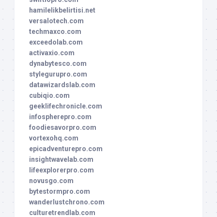
hamilelikbelirtisi.net
versalotech.com
techmaxco.com
exceedolab.com
activaxio.com
dynabytesco.com
stylegurupro.com
datawizardslab.com
cubiqio.com
geeklifechronicle.com
infospherepro.com
foodiesavorpro.com
vortexohq.com
epicadventurepro.com
insightwavelab.com
lifeexplorerpro.com
novusgo.com
bytestormpro.com
wanderlustchrono.com
culturetrendlab.com