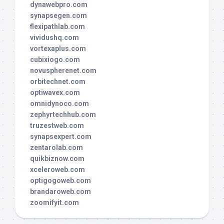
dynawebpro.com
synapsegen.com
flexipathlab.com
vividushq.com
vortexaplus.com
cubixiogo.com
novuspherenet.com
orbitechnet.com
optiwavex.com
omnidynoco.com
zephyrtechhub.com
truzestweb.com
synapsexpert.com
zentarolab.com
quikbiznow.com
xceleroweb.com
optigogoweb.com
brandaroweb.com
zoomifyit.com