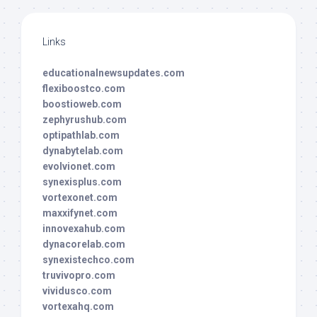
Links
educationalnewsupdates.com
flexiboostco.com
boostioweb.com
zephyrushub.com
optipathlab.com
dynabytelab.com
evolvionet.com
synexisplus.com
vortexonet.com
maxxifynet.com
innovexahub.com
dynacorelab.com
synexistechco.com
truvivopro.com
vividusco.com
vortexahq.com