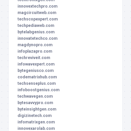
innovextechpro.com
magcircuitweb.com
techscopexpert.com
techpediaweb.com
bytelabgenius.com
innovatetechco.com
magdynopro.com
infoplazapro.com
techreviveit.com
infowavexpert.com
bytegeniusco.com
codematrixhub.com
techsenseplus.com
infoboostgenius.com
techwavegen.com
bytesavvypro.com
byteinsightgen.com
digizinetech.com
infomatrixgen.com
innovexarolab.com