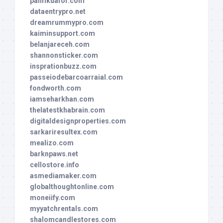
palmkuafor.com
dataentrypro.net
dreamrummypro.com
kaiminsupport.com
belanjareceh.com
shannonsticker.com
insprationbuzz.com
passeiodebarcoarraial.com
fondworth.com
iamseharkhan.com
thelatestkhabrain.com
digitaldesignproperties.com
sarkariresultex.com
mealizo.com
barknpaws.net
cellostore.info
asmediamaker.com
globalthoughtonline.com
moneiify.com
myyatchrentals.com
shalomcandlestores.com