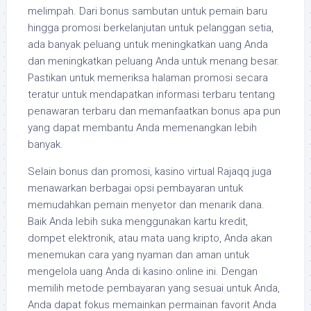
melimpah. Dari bonus sambutan untuk pemain baru
hingga promosi berkelanjutan untuk pelanggan setia,
ada banyak peluang untuk meningkatkan uang Anda
dan meningkatkan peluang Anda untuk menang besar.
Pastikan untuk memeriksa halaman promosi secara
teratur untuk mendapatkan informasi terbaru tentang
penawaran terbaru dan memanfaatkan bonus apa pun
yang dapat membantu Anda memenangkan lebih
banyak.
Selain bonus dan promosi, kasino virtual Rajaqq juga
menawarkan berbagai opsi pembayaran untuk
memudahkan pemain menyetor dan menarik dana.
Baik Anda lebih suka menggunakan kartu kredit,
dompet elektronik, atau mata uang kripto, Anda akan
menemukan cara yang nyaman dan aman untuk
mengelola uang Anda di kasino online ini. Dengan
memilih metode pembayaran yang sesuai untuk Anda,
Anda dapat fokus memainkan permainan favorit Anda