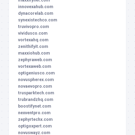
maxxifynet.com
innovexahub.com
dynacorelab.com
synexistechco.com
truvivopro.com
vividusco.com
vortexahq.com
zenithifyit.com
maxxiohub.com
zephyraweb.com
vortexaweb.com
optigeniusco.com
novuspherex.com
novaevopro.com
trusparktech.com
trubrandzhq.com
boostifynet.com
nexventpro.com
zephyrtechx.com
optigoxpert.com
novuswayz.com