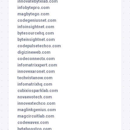
innovatebytelab.com
infobytepro.com
magbytego.com
codegeniusnet.com
infoinsightnet.com
bytesourcehq.com
byteinsightnet.com
codepulsetechco.com
digizineweb.com
codeconnectx.com
infomatrixxpert.com
innovexaronet.com
techvistanow.com
infomatrixhq.com
cubixiosparklab.com
novaevotech.com
innovextechco.com
maglinkgenius.com
magcircuitlab.com
codewavex.com
byteboostco.com