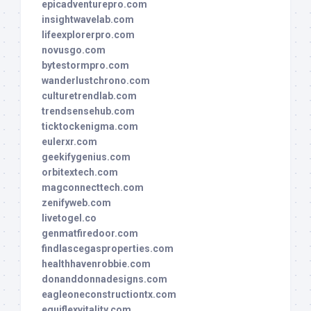
epicadventurepro.com
insightwavelab.com
lifeexplorerpro.com
novusgo.com
bytestormpro.com
wanderlustchrono.com
culturetrendlab.com
trendsensehub.com
ticktockenigma.com
eulerxr.com
geekifygenius.com
orbitextech.com
magconnecttech.com
zenifyweb.com
livetogel.co
genmatfiredoor.com
findlascegasproperties.com
healthhavenrobbie.com
donanddonnadesigns.com
eagleoneconstructiontx.com
equiflexvitality.com