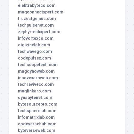
elektrabyteco.com
magconnectxpert.com
truzestgenius.com
techpulsenet.com
zephyrtechxpert.com
infovortexco.com
digizinelab.com
techwavego.com
codepulsex.com
techscopetech.com
magdynoweb.com
innovexaroweb.com
techreviveco.com
maglinkaro.com
dynabytenet.com
bytesourcepro.com
techspherelab.com
infomatrixlab.com
codeversehub.com
byteverseweb.com