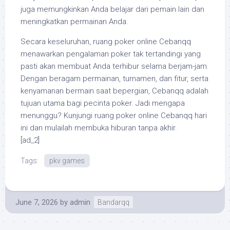
juga memungkinkan Anda belajar dari pemain lain dan
meningkatkan permainan Anda.
Secara keseluruhan, ruang poker online Cebanqq
menawarkan pengalaman poker tak tertandingi yang
pasti akan membuat Anda terhibur selama berjam-jam.
Dengan beragam permainan, turnamen, dan fitur, serta
kenyamanan bermain saat bepergian, Cebanqq adalah
tujuan utama bagi pecinta poker. Jadi mengapa
menunggu? Kunjungi ruang poker online Cebanqq hari
ini dan mulailah membuka hiburan tanpa akhir.
[ad_2]
Tags:
pkv games
June 7, 2026
by
admin
Bandarqq