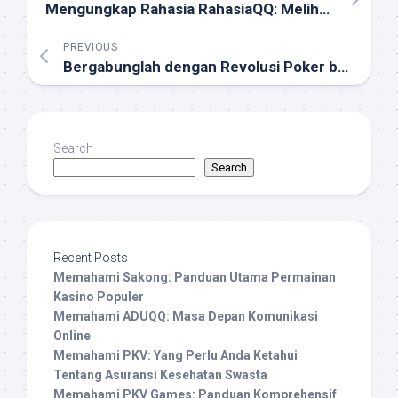
Mengungkap Rahasia RahasiaQQ: Melihat Lebih Dekat Situs Judi Online Populer
PREVIOUS
Bergabunglah dengan Revolusi Poker bersama IndoQQ: Dimana Setiap Tangan Berarti
Search
Search
Recent Posts
Memahami Sakong: Panduan Utama Permainan
Kasino Populer
Memahami ADUQQ: Masa Depan Komunikasi
Online
Memahami PKV: Yang Perlu Anda Ketahui
Tentang Asuransi Kesehatan Swasta
Memahami PKV Games: Panduan Komprehensif