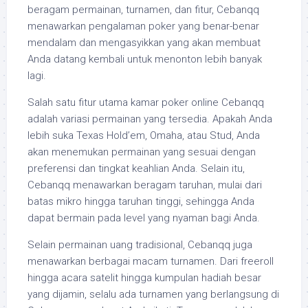
beragam permainan, turnamen, dan fitur, Cebanqq
menawarkan pengalaman poker yang benar-benar
mendalam dan mengasyikkan yang akan membuat
Anda datang kembali untuk menonton lebih banyak
lagi.
Salah satu fitur utama kamar poker online Cebanqq
adalah variasi permainan yang tersedia. Apakah Anda
lebih suka Texas Hold’em, Omaha, atau Stud, Anda
akan menemukan permainan yang sesuai dengan
preferensi dan tingkat keahlian Anda. Selain itu,
Cebanqq menawarkan beragam taruhan, mulai dari
batas mikro hingga taruhan tinggi, sehingga Anda
dapat bermain pada level yang nyaman bagi Anda.
Selain permainan uang tradisional, Cebanqq juga
menawarkan berbagai macam turnamen. Dari freeroll
hingga acara satelit hingga kumpulan hadiah besar
yang dijamin, selalu ada turnamen yang berlangsung di