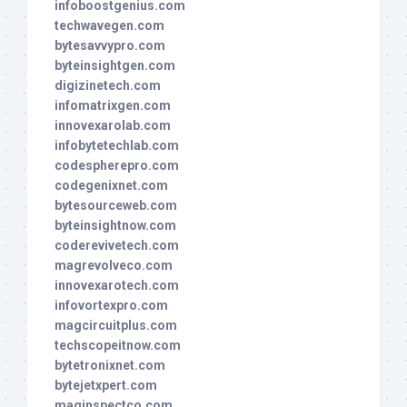
infoboostgenius.com
techwavegen.com
bytesavvypro.com
byteinsightgen.com
digizinetech.com
infomatrixgen.com
innovexarolab.com
infobytetechlab.com
codespherepro.com
codegenixnet.com
bytesourceweb.com
byteinsightnow.com
coderevivetech.com
magrevolveco.com
innovexarotech.com
infovortexpro.com
magcircuitplus.com
techscopeitnow.com
bytetronixnet.com
bytejetxpert.com
maginspectco.com