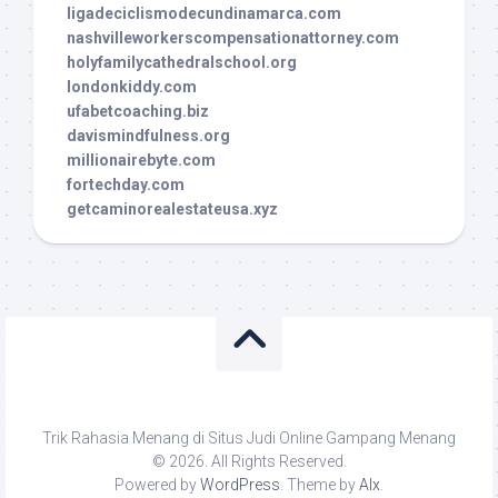
ligadeciclismodecundinamarca.com
nashvilleworkerscompensationattorney.com
holyfamilycathedralschool.org
londonkiddy.com
ufabetcoaching.biz
davismindfulness.org
millionairebyte.com
fortechday.com
getcaminorealestateusa.xyz
Trik Rahasia Menang di Situs Judi Online Gampang Menang
© 2026. All Rights Reserved.
Powered by
WordPress
. Theme by
Alx
.