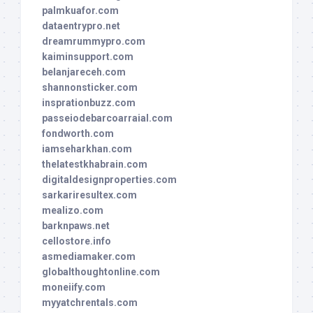
palmkuafor.com
dataentrypro.net
dreamrummypro.com
kaiminsupport.com
belanjareceh.com
shannonsticker.com
insprationbuzz.com
passeiodebarcoarraial.com
fondworth.com
iamseharkhan.com
thelatestkhabrain.com
digitaldesignproperties.com
sarkariresultex.com
mealizo.com
barknpaws.net
cellostore.info
asmediamaker.com
globalthoughtonline.com
moneiify.com
myyatchrentals.com