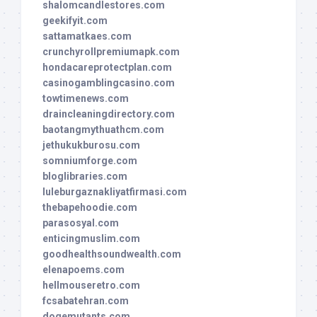
shalomcandlestores.com
geekifyit.com
sattamatkaes.com
crunchyrollpremiumapk.com
hondacareprotectplan.com
casinogamblingcasino.com
towtimenews.com
draincleaningdirectory.com
baotangmythuathcm.com
jethukukburosu.com
somniumforge.com
bloglibraries.com
luleburgaznakliyatfirmasi.com
thebapehoodie.com
parasosyal.com
enticingmuslim.com
goodhealthsoundwealth.com
elenapoems.com
hellmouseretro.com
fcsabatehran.com
dogemutants.com