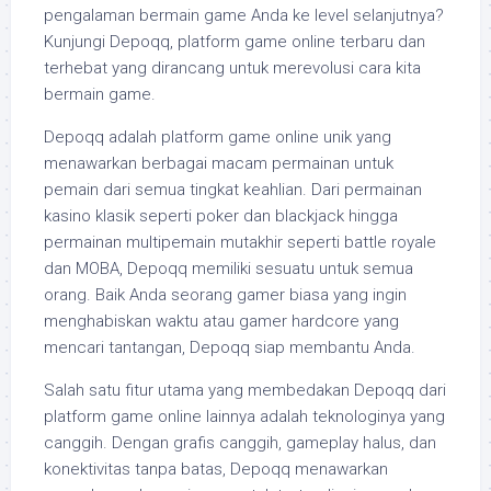
pengalaman bermain game Anda ke level selanjutnya?
Kunjungi Depoqq, platform game online terbaru dan
terhebat yang dirancang untuk merevolusi cara kita
bermain game.
Depoqq adalah platform game online unik yang
menawarkan berbagai macam permainan untuk
pemain dari semua tingkat keahlian. Dari permainan
kasino klasik seperti poker dan blackjack hingga
permainan multipemain mutakhir seperti battle royale
dan MOBA, Depoqq memiliki sesuatu untuk semua
orang. Baik Anda seorang gamer biasa yang ingin
menghabiskan waktu atau gamer hardcore yang
mencari tantangan, Depoqq siap membantu Anda.
Salah satu fitur utama yang membedakan Depoqq dari
platform game online lainnya adalah teknologinya yang
canggih. Dengan grafis canggih, gameplay halus, dan
konektivitas tanpa batas, Depoqq menawarkan