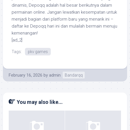
dinamis, Depoqq adalah hal besar berikutnya dalam
permainan online. Jangan lewatkan kesempatan untuk
menjadi bagian dari platform baru yang menarik ini –
daftar ke Depoqq hari ini dan mulailah bermain menuju
kemenangan!
[ad_2]
Tags:
pkv games
February 16, 2026
by
admin
Bandarqq
You may also like...