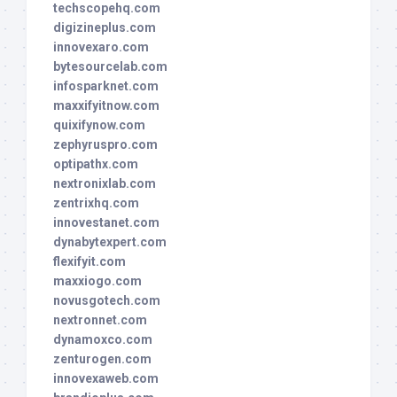
techscopehq.com
digizineplus.com
innovexaro.com
bytesourcelab.com
infosparknet.com
maxxifyitnow.com
quixifynow.com
zephyruspro.com
optipathx.com
nextronixlab.com
zentrixhq.com
innovestanet.com
dynabytexpert.com
flexifyit.com
maxxiogo.com
novusgotech.com
nextronnet.com
dynamoxco.com
zenturogen.com
innovexaweb.com