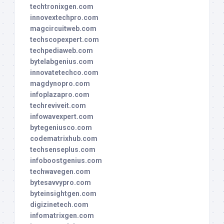
techtronixgen.com
innovextechpro.com
magcircuitweb.com
techscopexpert.com
techpediaweb.com
bytelabgenius.com
innovatetechco.com
magdynopro.com
infoplazapro.com
techreviveit.com
infowavexpert.com
bytegeniusco.com
codematrixhub.com
techsenseplus.com
infoboostgenius.com
techwavegen.com
bytesavvypro.com
byteinsightgen.com
digizinetech.com
infomatrixgen.com