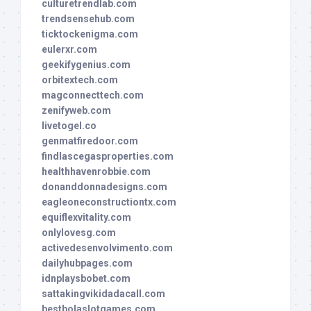
culturetrendlab.com
trendsensehub.com
ticktockenigma.com
eulerxr.com
geekifygenius.com
orbitextech.com
magconnecttech.com
zenifyweb.com
livetogel.co
genmatfiredoor.com
findlascegasproperties.com
healthhavenrobbie.com
donanddonnadesigns.com
eagleoneconstructiontx.com
equiflexvitality.com
onlylovesg.com
activedesenvolvimento.com
dailyhubpages.com
idnplaysbobet.com
sattakingvikidadacall.com
bestbolaslotgames.com