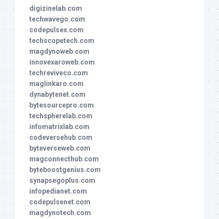
digizinelab.com
techwavego.com
codepulsex.com
techscopetech.com
magdynoweb.com
innovexaroweb.com
techreviveco.com
maglinkaro.com
dynabytenet.com
bytesourcepro.com
techspherelab.com
infomatrixlab.com
codeversehub.com
byteverseweb.com
magconnecthub.com
byteboostgenius.com
synapsegoplus.com
infopedianet.com
codepulsenet.com
magdynotech.com