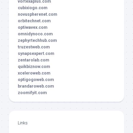
vortexaplus.com
cubixiogo.com
novuspherenet.com
orbitechnet.com
optiwavex.com
omnidynoco.com
zephyrtechhub.com
truzestweb.com
synapsexpert.com
zentarolab.com
quikbiznow.com
xceleroweb.com
optigogoweb.com
brandaroweb.com
zoomifyit.com
Links