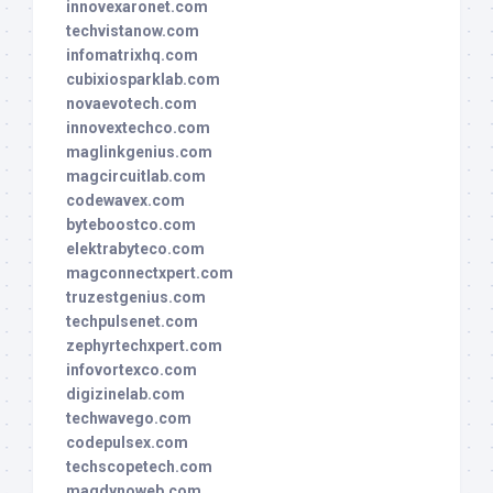
innovexaronet.com
techvistanow.com
infomatrixhq.com
cubixiosparklab.com
novaevotech.com
innovextechco.com
maglinkgenius.com
magcircuitlab.com
codewavex.com
byteboostco.com
elektrabyteco.com
magconnectxpert.com
truzestgenius.com
techpulsenet.com
zephyrtechxpert.com
infovortexco.com
digizinelab.com
techwavego.com
codepulsex.com
techscopetech.com
magdynoweb.com