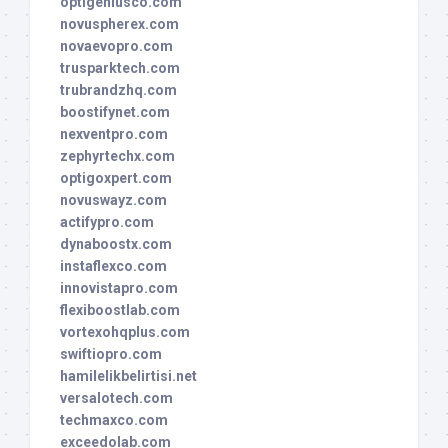
optigeniusco.com
novuspherex.com
novaevopro.com
trusparktech.com
trubrandzhq.com
boostifynet.com
nexventpro.com
zephyrtechx.com
optigoxpert.com
novuswayz.com
actifypro.com
dynaboostx.com
instaflexco.com
innovistapro.com
flexiboostlab.com
vortexohqplus.com
swiftiopro.com
hamilelikbelirtisi.net
versalotech.com
techmaxco.com
exceedolab.com