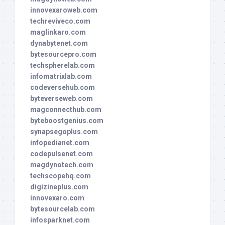
innovexaroweb.com
techreviveco.com
maglinkaro.com
dynabytenet.com
bytesourcepro.com
techspherelab.com
infomatrixlab.com
codeversehub.com
byteverseweb.com
magconnecthub.com
byteboostgenius.com
synapsegoplus.com
infopedianet.com
codepulsenet.com
magdynotech.com
techscopehq.com
digizineplus.com
innovexaro.com
bytesourcelab.com
infosparknet.com