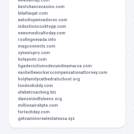
weedemup.com
bestchancecasino.com
bilalliaqat.com
autodispensadores.com
inductioncooktopp.com
newsmedicaltoday.com
roofingnevada.info
magconnectx.com
synexispro.com
holayomi.com
ligadeciclismodecundinamarca.com
nashvilleworkerscompensationattorney.com
holyfamilycathedralschool.org
londonkiddy.com
ufabetcoaching.biz
davismindfulness.org
millionairebyte.com
fortechday.com
getcaminorealestateusa.xyz