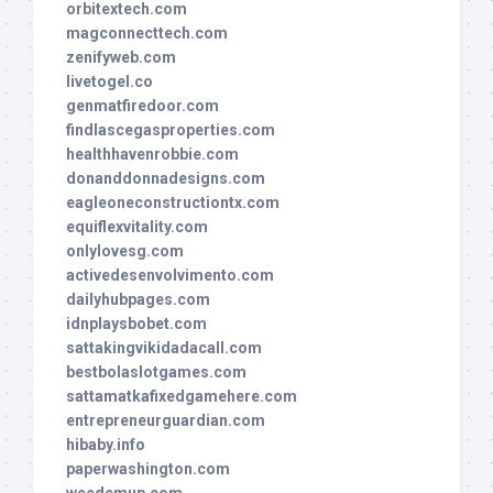
orbitextech.com
magconnecttech.com
zenifyweb.com
livetogel.co
genmatfiredoor.com
findlascegasproperties.com
healthhavenrobbie.com
donanddonnadesigns.com
eagleoneconstructiontx.com
equiflexvitality.com
onlylovesg.com
activedesenvolvimento.com
dailyhubpages.com
idnplaysbobet.com
sattakingvikidadacall.com
bestbolaslotgames.com
sattamatkafixedgamehere.com
entrepreneurguardian.com
hibaby.info
paperwashington.com