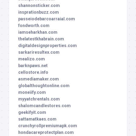
shannonsticker.com
insprationbuzz.com
passeiodebarcoarraial.com
fondworth.com
iamseharkhan.com
thelatestkhabrain.com
digitaldesignproperties.com
sarkariresultex.com
mealizo.com
barknpaws.net
cellostore.info
asmediamaker.com
globalthoughtonline.com
moneiify.com
myyatchrentals.com
shalomcandlestores.com
geekifyit.com
sattamatkaes.com
crunchyrollpremiumapk.com
hondacareprotectplan.com